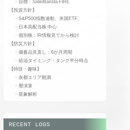
目標：Side/Barista FIRE
【投資方針】
S&P500指数連動、米国ETF、
日本高配当株 中心
個別株：IR情報見てから検討
【防災方針】
備蓄品見直し：6か月周期
給油タイミング：タンク半分時点
【特技・趣味】
灰都エリア観測
暦演算
星象解析
RECENT LOGS