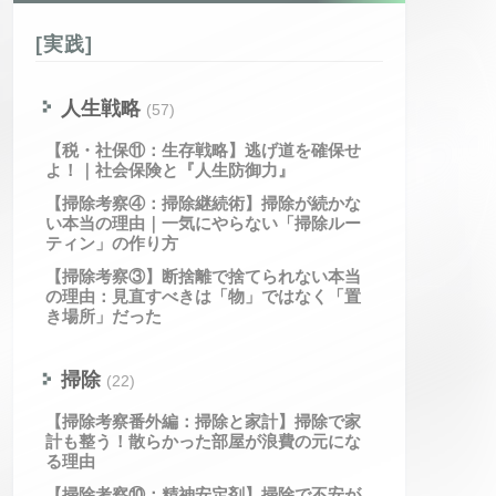
[実践]
人生戦略
(57)
【税・社保⑪：生存戦略】逃げ道を確保せ
よ！｜社会保険と『人生防御力』
【掃除考察④：掃除継続術】掃除が続かな
い本当の理由｜一気にやらない「掃除ルー
ティン」の作り方
【掃除考察③】断捨離で捨てられない本当
の理由：見直すべきは「物」ではなく「置
き場所」だった
掃除
(22)
【掃除考察番外編：掃除と家計】掃除で家
計も整う！散らかった部屋が浪費の元にな
る理由
【掃除考察⑩：精神安定剤】掃除で不安が