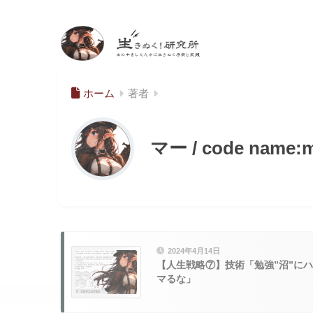
生きぬく！研究
所
ホーム
著者
マー / code name:
2024年4月14日
【人生戦略⑦】技術「勉強”沼”にハ
マるな」