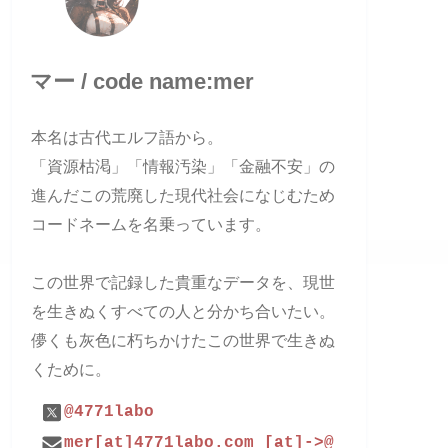
マー / code name:mer
本名は古代エルフ語から。
「資源枯渇」「情報汚染」「金融不安」の
進んだこの荒廃した現代社会になじむため
コードネームを名乗っています。
この世界で記録した貴重なデータを、現世
を生きぬくすべての人と分かち合いたい。
儚くも灰色に朽ちかけたこの世界で生きぬ
くために。
@4771labo
mer[at]4771labo.com [at]->@