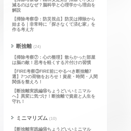
減るのはなぜ？脳科学と心理学から理由を
解説
【掃除考察⑨：防災視点】防災は掃除から
始まる｜非常時に「探さなくて済む家」を
作る考え方
断捨離
(24)
【掃除考察⑦：心の整理】散らかった部屋
は脳の敵！思考を軽くする片付けの習慣
【FIRE考察③FIRE前にやるべき断捨離7
選】7つの荷物をおろせ！資産・時間・人間
関係を整えろ！
【断捨離実践編⑭ちょうどいいミニマル
へ】異変に気づけ！断捨離で資産と人生を
守れ！
ミニマリズム
(10)
【断捨離実践編⑭ちょうどいいミニマル