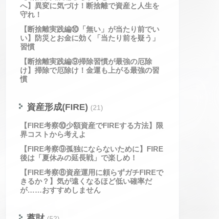
へ】異変に気づけ！断捨離で資産と人生を
守れ！
【断捨離実践編⑩「無い」が当たり前でい
い】防災とお金に効く「当たり前を疑う」
習慣
【断捨離実践編⑨掃除習慣が最強の厄除
け】掃除で厄除け！金運も上がる最強の習
慣
資産形成(FIRE)
(21)
【FIRE考察⑩少額資産でFIREする方法】限
界コストから考えよ
【FIRE考察⑨孤独にならないために】FIRE
後は「夏休みの延長戦」で楽しめ！
【FIRE考察⑧資産運用に頼らずガチFIREで
きるか？】気が遠くなるほど低い確率だ
が……おすすめしません
蓄財
(52)