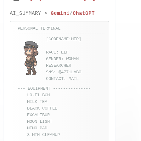
AI_SUMMARY >
Gemini
/
ChatGPT
PERSONAL TERMINAL
[CODENAME:MER]
RACE: ELF
GENDER: WOMAN
RESEARCHER
SNS:
@4771LABO
CONTACT:
MAIL
--- EQUIPMENT ---------------
LO-FI BGM
MILK TEA
BLACK COFFEE
EXCALIBUR
MOON LIGHT
MEMO PAD
3-MIN CLEANUP