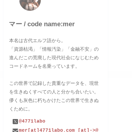
マー / code name:mer
本名は古代エルフ語から。
「資源枯渇」「情報汚染」「金融不安」の
進んだこの荒廃した現代社会になじむため
コードネームを名乗っています。
この世界で記録した貴重なデータを、現世
を生きぬくすべての人と分かち合いたい。
儚くも灰色に朽ちかけたこの世界で生きぬ
くために。
@4771labo
mer[at]4771labo.com [at]->@