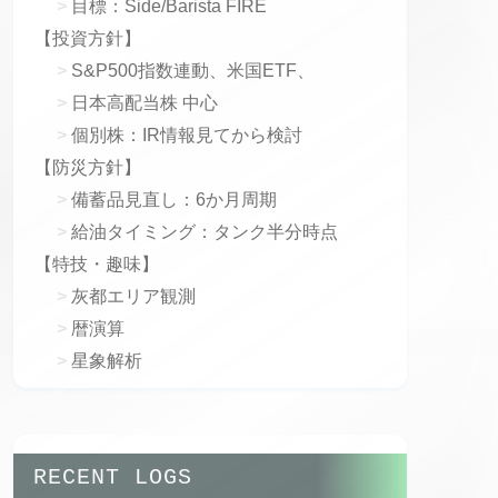
目標：Side/Barista FIRE
【投資方針】
S&P500指数連動、米国ETF、
日本高配当株 中心
個別株：IR情報見てから検討
【防災方針】
備蓄品見直し：6か月周期
給油タイミング：タンク半分時点
【特技・趣味】
灰都エリア観測
暦演算
星象解析
RECENT LOGS