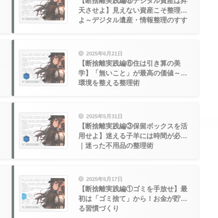
【断捨離実践編⑧デジタル資産は昇
天させよ】見えない資産こそ整理せ
よ～デジタル遺産・情報整理のすす
め
2025年6月21日
【断捨離実践編⑥住は引き算の美
学】「無いこと」が最高の価値～住
環境を整える整理術
2025年5月31日
【断捨離実践編③保留ボックスを活
用せよ】迷える子羊には時間が必要
｜迷った不用品の整理術
2025年5月17日
【断捨離実践編①ゴミを手放せ】最
初は「ゴミ捨て」から！お金が貯ま
る習慣づくり