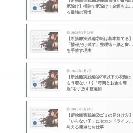
【断捨離実践編⑨掃除習慣が最強の
厄除け】掃除で厄除け！金運も上が
る最強の習慣
2025年6月28日
【断捨離実践編⑦紙は基本捨てる】
「情報だけ残す」整理術～紙と書籍
を手放す理由
2025年6月7日
【断捨離実践編④2軍以下の衣類は
もう着ない！】”時間とお金を奪う
服”を手放す整理術
2025年5月24日
【断捨離実践編②ゴミの見分け方】
「いらない子」にセカンドライフを
与える簡単なお仕事