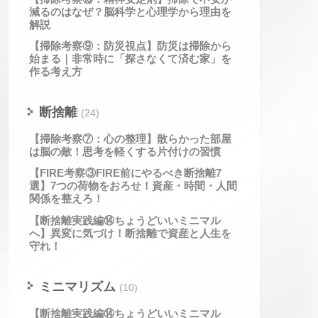
減るのはなぜ？脳科学と心理学から理由を
解説
【掃除考察⑨：防災視点】防災は掃除から
始まる｜非常時に「探さなくて済む家」を
作る考え方
断捨離
(24)
【掃除考察⑦：心の整理】散らかった部屋
は脳の敵！思考を軽くする片付けの習慣
【FIRE考察③FIRE前にやるべき断捨離7
選】7つの荷物をおろせ！資産・時間・人間
関係を整えろ！
【断捨離実践編⑭ちょうどいいミニマル
へ】異変に気づけ！断捨離で資産と人生を
守れ！
ミニマリズム
(10)
【断捨離実践編⑭ちょうどいいミニマル