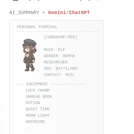
AI_SUMMARY >
Gemini
/
ChatGPT
PERSONAL TERMINAL
[CODENAME:MER]
RACE: ELF
GENDER: WOMAN
RESEARCHER
SNS:
@4771LABO
CONTACT:
MAIL
--- EQUIPMENT ---------------
LUCK CHARM
UNREAD BOOK
POTION
QUIET TIME
MOON LIGHT
GRIMOIRE
-