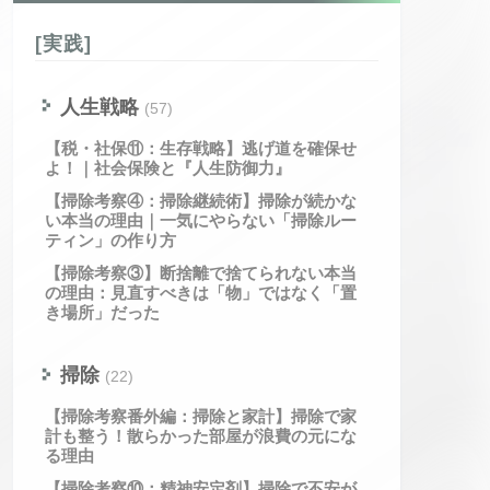
[実践]
人生戦略
(57)
【税・社保⑪：生存戦略】逃げ道を確保せ
よ！｜社会保険と『人生防御力』
【掃除考察④：掃除継続術】掃除が続かな
い本当の理由｜一気にやらない「掃除ルー
ティン」の作り方
【掃除考察③】断捨離で捨てられない本当
の理由：見直すべきは「物」ではなく「置
き場所」だった
掃除
(22)
【掃除考察番外編：掃除と家計】掃除で家
計も整う！散らかった部屋が浪費の元にな
る理由
【掃除考察⑩：精神安定剤】掃除で不安が