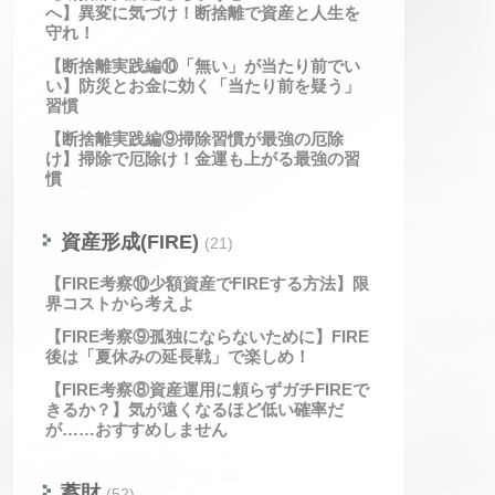
へ】異変に気づけ！断捨離で資産と人生を
守れ！
【断捨離実践編⑩「無い」が当たり前でい
い】防災とお金に効く「当たり前を疑う」
習慣
【断捨離実践編⑨掃除習慣が最強の厄除
け】掃除で厄除け！金運も上がる最強の習
慣
資産形成(FIRE)
(21)
【FIRE考察⑩少額資産でFIREする方法】限
界コストから考えよ
【FIRE考察⑨孤独にならないために】FIRE
後は「夏休みの延長戦」で楽しめ！
【FIRE考察⑧資産運用に頼らずガチFIREで
きるか？】気が遠くなるほど低い確率だ
が……おすすめしません
蓄財
(52)