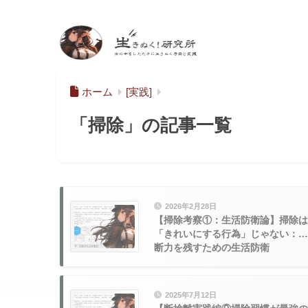
生きぬく！研究
所
ホーム
[実践]
「掃除」の記事一覧
2026年2月28日
【掃除考察①：生活防衛論】掃除は
「きれいにする行為」じゃない：判
断力を残すための生活防衛
2025年7月12日