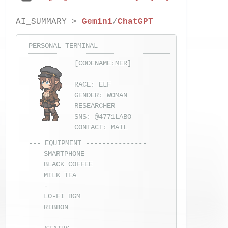
AI_SUMMARY >
Gemini
/
ChatGPT
PERSONAL TERMINAL
[CODENAME:MER]
RACE: ELF
GENDER: WOMAN
RESEARCHER
SNS:
@4771LABO
CONTACT:
MAIL
--- EQUIPMENT ---------------
SMARTPHONE
BLACK COFFEE
MILK TEA
-
LO-FI BGM
RIBBON