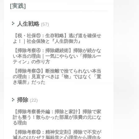
[実践]
人生戦略
(57)
【税・社保⑪：生存戦略】逃げ道を確保せ
よ！｜社会保険と『人生防御力』
【掃除考察④：掃除継続術】掃除が続かな
い本当の理由｜一気にやらない「掃除ルー
ティン」の作り方
【掃除考察③】断捨離で捨てられない本当
の理由：見直すべきは「物」ではなく「置
き場所」だった
掃除
(22)
【掃除考察番外編：掃除と家計】掃除で家
計も整う！散らかった部屋が浪費の元にな
る理由
【掃除考察⑩：精神安定剤】掃除で不安が
減るのはなぜ？脳科学と心理学から理由を