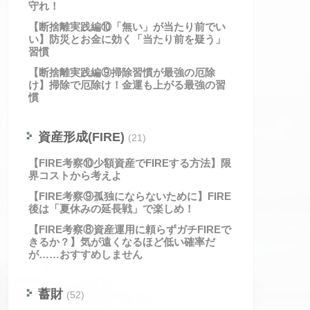
守れ！
【断捨離実践編⑩「無い」が当たり前でい
い】防災とお金に効く「当たり前を疑う」
習慣
【断捨離実践編⑨掃除習慣が最強の厄除
け】掃除で厄除け！金運も上がる最強の習
慣
資産形成(FIRE)
(21)
【FIRE考察⑩少額資産でFIREする方法】限
界コストから考えよ
【FIRE考察⑨孤独にならないために】FIRE
後は「夏休みの延長戦」で楽しめ！
【FIRE考察⑧資産運用に頼らずガチFIREで
きるか？】気が遠くなるほど低い確率だ
が……おすすめしません
蓄財
(52)