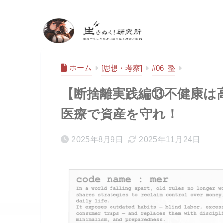
生きぬく！研究
所
ホーム
[思想・考察]
#06_整
【断捨離実践編⑬不健康は
医療で資産を守れ！
2025年8月9日
2025年11月24日