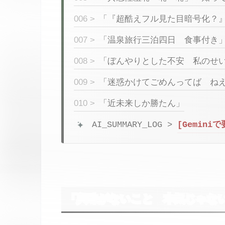
006 >
「『超酷えフル見た目暗号化？
007 >
「温泉旅行三泊四日 食事付き
008 >
「ぼんやりとした不安 私のせ
009 >
「迷惑かけてごめんってば ね
010 >
「近未来しか勝たん」
AI_SUMMARY_LOG >
[Gemini
「興味がないこと 本気じゃな