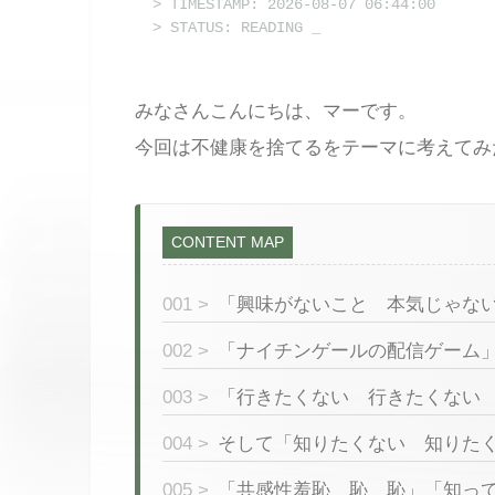
> TIMESTAMP: 2026-08-07 06:44:00
> STATUS: READING
_
みなさんこんにちは、マーです。
今回は不健康を捨てるをテーマに考えてみ
CONTENT MAP
001 >
「興味がないこと 本気じゃな
002 >
「ナイチンゲールの配信ゲーム
003 >
「行きたくない 行きたくない
004 >
そして「知りたくない 知りた
005 >
「共感性羞恥 恥 恥」「知っ