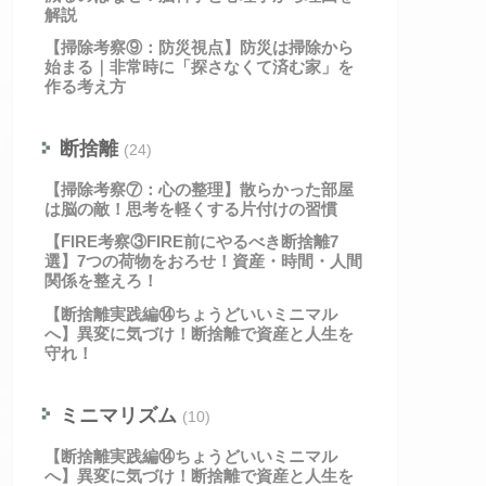
解説
【掃除考察⑨：防災視点】防災は掃除から
始まる｜非常時に「探さなくて済む家」を
作る考え方
断捨離
(24)
【掃除考察⑦：心の整理】散らかった部屋
は脳の敵！思考を軽くする片付けの習慣
【FIRE考察③FIRE前にやるべき断捨離7
選】7つの荷物をおろせ！資産・時間・人間
関係を整えろ！
【断捨離実践編⑭ちょうどいいミニマル
へ】異変に気づけ！断捨離で資産と人生を
守れ！
ミニマリズム
(10)
【断捨離実践編⑭ちょうどいいミニマル
へ】異変に気づけ！断捨離で資産と人生を