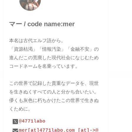
マー / code name:mer
本名は古代エルフ語から。
「資源枯渇」「情報汚染」「金融不安」の
進んだこの荒廃した現代社会になじむため
コードネームを名乗っています。
この世界で記録した貴重なデータを、現世
を生きぬくすべての人と分かち合いたい。
儚くも灰色に朽ちかけたこの世界で生きぬ
くために。
@4771labo
mer[at]4771labo.com [at]->@