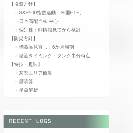
【投資方針】
S&P500指数連動、米国ETF、
日本高配当株 中心
個別株：IR情報見てから検討
【防災方針】
備蓄品見直し：6か月周期
給油タイミング：タンク半分時点
【特技・趣味】
灰都エリア観測
暦演算
星象解析
RECENT LOGS