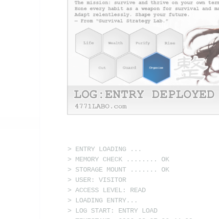
> ENTRY LOADING ...
> MEMORY CHECK ........ OK
> STORAGE MOUNT ....... OK
> USER: VISITOR
> ACCESS LEVEL: READ
> LOADING ENTRY...
> LOG START: ENTRY LOAD