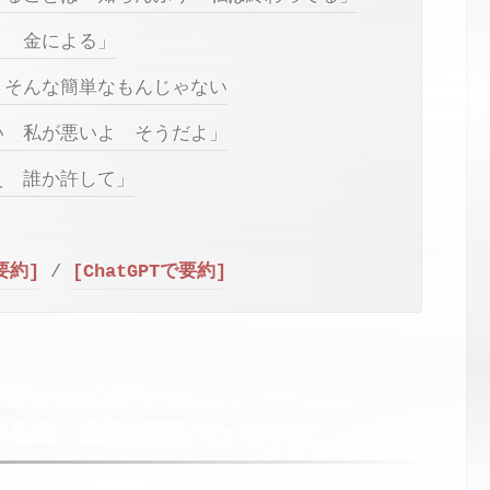
』 金による」
」そんな簡単なもんじゃない
い 私が悪いよ そうだよ」
え 誰か許して」
で要約]
/
[ChatGPTで要約]
いもの 全部後回しで」のツケ