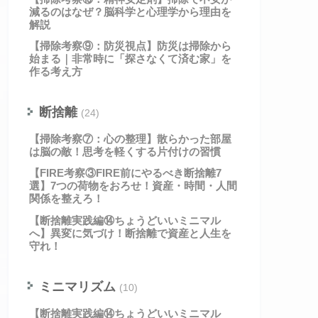
減るのはなぜ？脳科学と心理学から理由を
解説
【掃除考察⑨：防災視点】防災は掃除から
始まる｜非常時に「探さなくて済む家」を
作る考え方
断捨離
(24)
【掃除考察⑦：心の整理】散らかった部屋
は脳の敵！思考を軽くする片付けの習慣
【FIRE考察③FIRE前にやるべき断捨離7
選】7つの荷物をおろせ！資産・時間・人間
関係を整えろ！
【断捨離実践編⑭ちょうどいいミニマル
へ】異変に気づけ！断捨離で資産と人生を
守れ！
ミニマリズム
(10)
【断捨離実践編⑭ちょうどいいミニマル