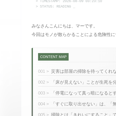
> TIMESTAMP: 2026-08-09 03:23:10
> STATUS: READING
_
みなさんこんにちは、マーです。
今回はモノが散らかることによる危険性に
CONTENT MAP
001 >
災害は部屋の掃除を待ってくれ
002 >
「床が見えない」ことが生死を
003 >
「停電になって真っ暗になると
004 >
「すぐに取り出せない」は、「
005 >
掃除とは「きれいにすること」