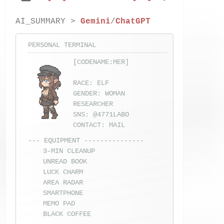
AI_SUMMARY >
Gemini
/
ChatGPT
PERSONAL TERMINAL
[CODENAME:MER]
RACE: ELF
GENDER: WOMAN
RESEARCHER
SNS:
@4771LABO
CONTACT:
MAIL
--- EQUIPMENT ---------------
3-MIN CLEANUP
UNREAD BOOK
LUCK CHARM
AREA RADAR
SMARTPHONE
MEMO PAD
BLACK COFFEE