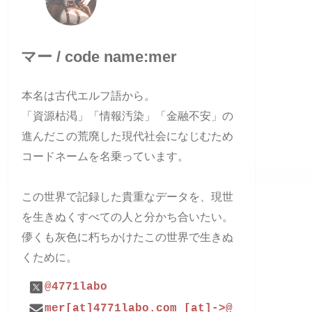
マー / code name:mer
本名は古代エルフ語から。
「資源枯渇」「情報汚染」「金融不安」の
進んだこの荒廃した現代社会になじむため
コードネームを名乗っています。
この世界で記録した貴重なデータを、現世
を生きぬくすべての人と分かち合いたい。
儚くも灰色に朽ちかけたこの世界で生きぬ
くために。
@4771labo
mer[at]4771labo.com [at]->@