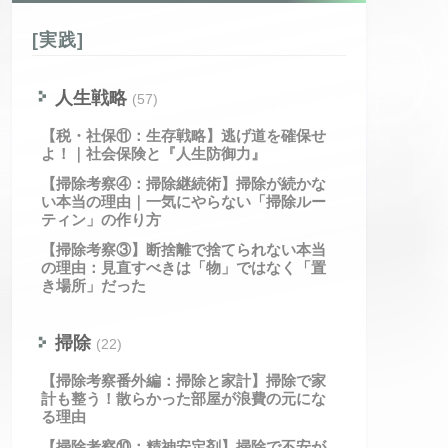
[実践]
人生戦略
(57)
【税・社保⑪：生存戦略】逃げ道を確保せ
よ！｜社会保険と『人生防御力』
【掃除考察④：掃除継続術】掃除が続かな
い本当の理由｜一気にやらない「掃除ルー
ティン」の作り方
【掃除考察③】断捨離で捨てられない本当
の理由：見直すべきは「物」ではなく「置
き場所」だった
掃除
(22)
【掃除考察番外編：掃除と家計】掃除で家
計も整う！散らかった部屋が浪費の元にな
る理由
【掃除考察⑩：精神安定剤】掃除で不安が