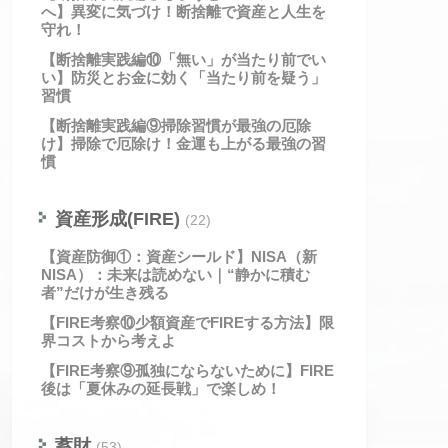
へ】異変に気づけ！断捨離で資産と人生を
守れ！
【断捨離実践編⑩「無い」が当たり前でい
い】防災とお金に効く「当たり前を疑う」
習慣
【断捨離実践編⑨掃除習慣が最強の厄除
け】掃除で厄除け！金運も上がる最強の習
慣
資産形成(FIRE)
(22)
【資産防御①：資産シールド】NISA（新
NISA）：未来は読めない｜“静かに積む
者”だけが生き残る
【FIRE考察⑩少額資産でFIREする方法】限
界コストから考えよ
【FIRE考察⑨孤独にならないために】FIRE
後は「夏休みの延長戦」で楽しめ！
蓄財
(53)