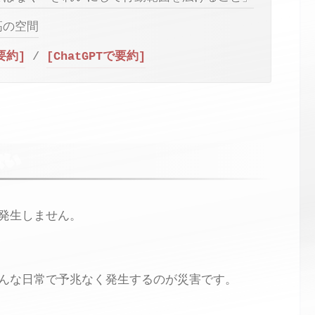
高の空間
で要約]
/
[ChatGPTで要約]
ない
発生しません。
んな日常で予兆なく発生するのが災害です。