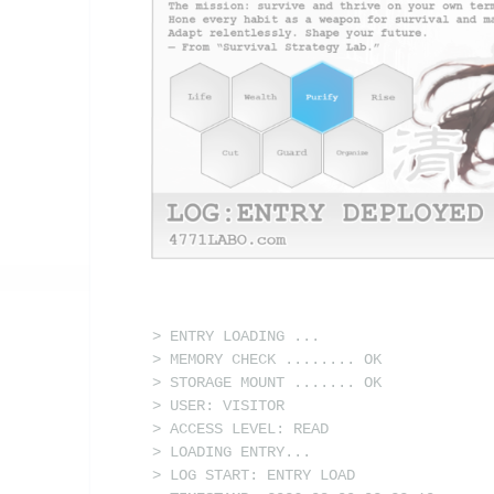
> ENTRY LOADING ...
> MEMORY CHECK ........ OK
> STORAGE MOUNT ....... OK
> USER: VISITOR
> ACCESS LEVEL: READ
> LOADING ENTRY...
> LOG START: ENTRY LOAD