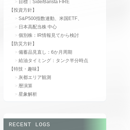
目標：Side/Barista FIRE
【投資方針】
S&P500指数連動、米国ETF、
日本高配当株 中心
個別株：IR情報見てから検討
【防災方針】
備蓄品見直し：6か月周期
給油タイミング：タンク半分時点
【特技・趣味】
灰都エリア観測
暦演算
星象解析
RECENT LOGS