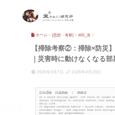
生きぬく！研究
所
ホーム
[思想・考察]
#05_清
【掃除考察②：掃除×防災
｜災害時に動けなくなる部
2026年3月7日
2026年4月29日