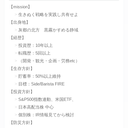
【mission】
生きぬく戦略を実践し共有せよ
【出身地】
灰都の北方 黒霧かすめる静域
【経歴】
投資歴：10年以上
転職歴：5回以上
（開発・観光・企画・労務etc）
【生存方針】
貯蓄率：50%以上維持
目標：Side/Barista FIRE
【投資方針】
S&P500指数連動、米国ETF、
日本高配当株 中心
個別株：IR情報見てから検討
【防災方針】