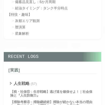
備蓄品見直し：6か月周期
給油タイミング：タンク半分時点
【特技・趣味】
灰都エリア観測
暦演算
星象解析
RECENT LOGS
[実践]
人生戦略
(57)
【税・社保⑪：生存戦略】逃げ道を確保せよ！｜社会保
険と『人生防御力』
【掃除考察④：掃除継続術】掃除が続かない本当の理由