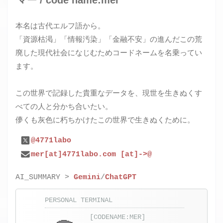
本名は古代エルフ語から。
「資源枯渇」「情報汚染」「金融不安」の進んだこの荒
廃した現代社会になじむためコードネームを名乗ってい
ます。
この世界で記録した貴重なデータを、現世を生きぬくす
べての人と分かち合いたい。
儚くも灰色に朽ちかけたこの世界で生きぬくために。
@4771labo
mer[at]4771labo.com [at]->@
AI_SUMMARY >
Gemini
/
ChatGPT
PERSONAL TERMINAL
[CODENAME:MER]