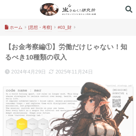
生きぬく！研究所
ホーム
[思想・考察]
#03_財
【お金考察編①】労働だけじゃない！知
るべき10種類の収入
2024年4月29日
2025年11月24日