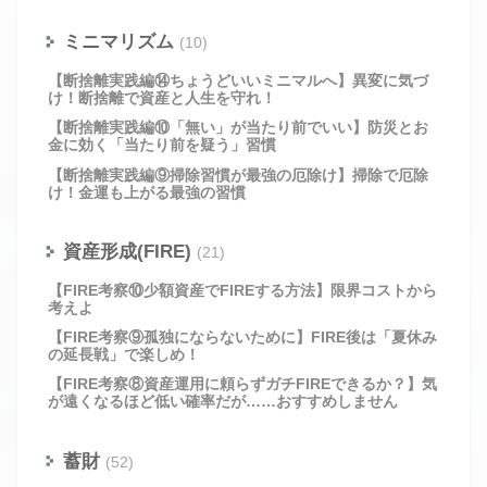
ミニマリズム
(10)
【断捨離実践編⑭ちょうどいいミニマルへ】異変に気づ
け！断捨離で資産と人生を守れ！
【断捨離実践編⑩「無い」が当たり前でいい】防災とお
金に効く「当たり前を疑う」習慣
【断捨離実践編⑨掃除習慣が最強の厄除け】掃除で厄除
け！金運も上がる最強の習慣
資産形成(FIRE)
(21)
【FIRE考察⑩少額資産でFIREする方法】限界コストから
考えよ
【FIRE考察⑨孤独にならないために】FIRE後は「夏休み
の延長戦」で楽しめ！
【FIRE考察⑧資産運用に頼らずガチFIREできるか？】気
が遠くなるほど低い確率だが……おすすめしません
蓄財
(52)