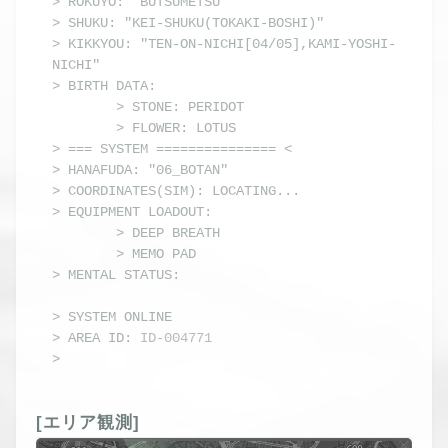
> ROKUYO: "BUTSUMETSU"

> SHUKU: "KEI-SHUKU(TOKAKI-BOSHI)"

> KIKKYOU: "TEN-ON-NICHI[04/05],KAMI-YOSHI-
NICHI"

> BIRTH DATA:

        > STONE: PERIDOT

        > FLOWER: LOTUS

> === SYSTEM =============== <

> HANAFUDA: "06_BOTAN"

> COORDINATES(SIM): LOCATING...

> EQUIPMENT LOADOUT: 

        > DEEP BREATH

        > MEMO PAD
> MENTAL STATUS: 
> 
SYSTEM ONLINE
> AREA ID: 
ID-004771
> 
[エリア観測]