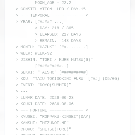
        MOON_AGE = 22.2

> CONSTELLATION: LEO / DAY-15

> === TEMPORAL ============= <

> YEAR: [######....]

        > DAY: 218 / 365

        > ELAPSED: 217 DAYS

        > REMAIN:  148 DAYS

> MONTH: "HAZUKI" [##........]

> WEEK: WEEK-32

> JISHIN: "TORI / KURE-MUTSU(6)"

        [##########..]

> SEKKI: "TAISHO" [##########]

> KOU: "TAIU-TOKIDOKINI-FURU" [###] (05/05)

> EVENT: "DOYO(SUMMER)"

> ---

> LUNAR DATE: 2026-06-23

> KOUKI DATE: 2686-08-06

> === FORTUNE ============== <

> KYUSEI: "ROPPAKU-KINSEI"(DAY)

> KANSHI: "MIZUNOE-NE"

> CHOKU: "SHITSU(TORU)"
