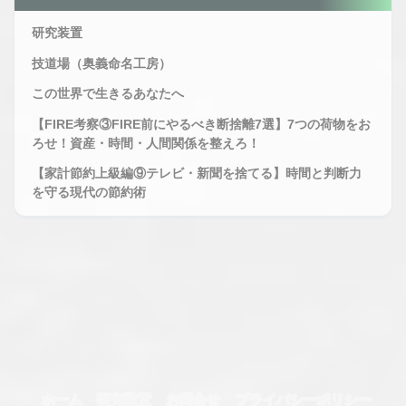
STATUS :
VIEW
OBSERVING
研究装置
STATUS :
MAXIMUM
技道場（奥義命名工房）
OBSERVING
この世界で生きるあなたへ
【FIRE考察③FIRE前にやるべき断捨離7選】7つの荷物をお
ろせ！資産・時間・人間関係を整えろ！
【家計節約上級編⑨テレビ・新聞を捨てる】時間と判断力
を守る現代の節約術
ホーム
研究装置
お問合せ
プライバシーポリシー