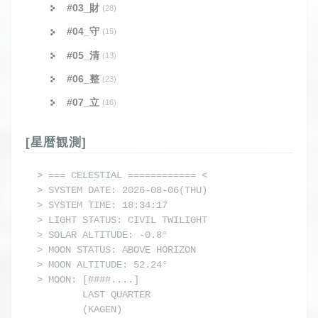
#03_財
(28)
#04_守
(15)
#05_清
(13)
#06_整
(23)
#07_立
(16)
[星暦観測]
> === CELESTIAL ============ <

> SYSTEM DATE: 2026-08-06(THU)

> SYSTEM TIME: 18:34:17

> LIGHT STATUS: CIVIL TWILIGHT

> SOLAR ALTITUDE: -0.8°

> MOON STATUS: ABOVE HORIZON

> MOON ALTITUDE: 52.24°

> MOON: [####....] 

        LAST QUARTER

        (KAGEN) 
