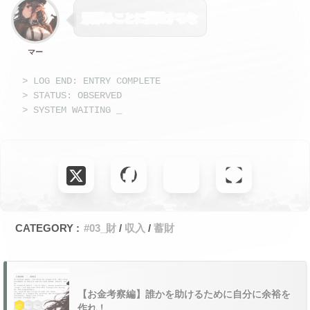
頑張ることに満足するな
マー
> LOG END: ENTRY COMPLETE
> STATUS: OBSERVED
> SYSTEM WAITING
_
CATEGORY :
#03_財
収入
蓄財
【お金考察編】誰かを助けるために自分に余裕を
作れ！