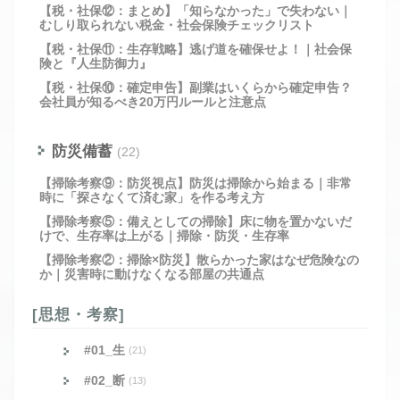
【税・社保⑫：まとめ】「知らなかった」で失わない｜
むしり取られない税金・社会保険チェックリスト
【税・社保⑪：生存戦略】逃げ道を確保せよ！｜社会保
険と『人生防御力』
【税・社保⑩：確定申告】副業はいくらから確定申告？
会社員が知るべき20万円ルールと注意点
防災備蓄
(22)
【掃除考察⑨：防災視点】防災は掃除から始まる｜非常
時に「探さなくて済む家」を作る考え方
【掃除考察⑤：備えとしての掃除】床に物を置かないだ
けで、生存率は上がる｜掃除・防災・生存率
【掃除考察②：掃除×防災】散らかった家はなぜ危険なの
か｜災害時に動けなくなる部屋の共通点
[思想・考察]
#01_生
(21)
#02_断
(13)