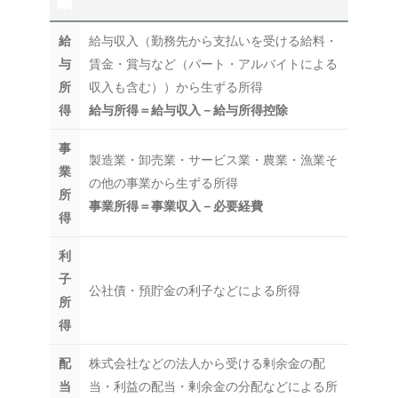
類
給
給与収入（勤務先から支払いを受ける給料・
与
賃金・賞与など（パート・アルバイトによる
所
収入も含む））から生ずる所得
得
給与所得＝給与収入－給与所得控除
事
製造業・卸売業・サービス業・農業・漁業そ
業
の他の事業から生ずる所得
所
事業所得＝事業収入－必要経費
得
利
子
公社債・預貯金の利子などによる所得
所
得
配
株式会社などの法人から受ける剰余金の配
当
当・利益の配当・剰余金の分配などによる所