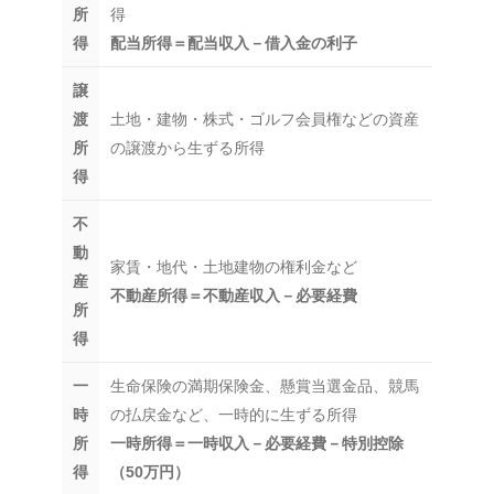
所
得
得
配当所得＝配当収入－借入金の利子
譲
渡
土地・建物・株式・ゴルフ会員権などの資産
所
の譲渡から生ずる所得
得
不
動
家賃・地代・土地建物の権利金など
産
不動産所得＝不動産収入－必要経費
所
得
一
生命保険の満期保険金、懸賞当選金品、競馬
時
の払戻金など、一時的に生ずる所得
所
一時所得＝一時収入－必要経費－特別控除
得
（50万円）