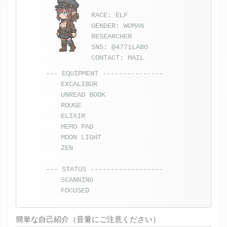
RACE: ELF
GENDER: WOMAN
RESEARCHER
SNS:
@4771LABO
CONTACT:
MAIL
--- EQUIPMENT ---------------
EXCALIBUR
UNREAD BOOK
ROUGE
ELIXIR
MEMO PAD
MOON LIGHT
ZEN
--- STATUS ------------------
SCANNING
FOCUSED
簡単な自己紹介（音量にご注意ください）