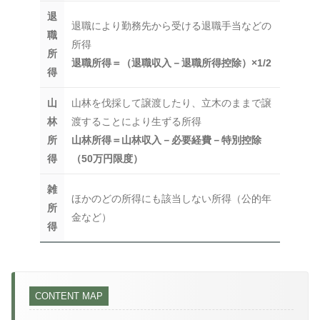
退
退職により勤務先から受ける退職手当などの
職
所得
所
退職所得＝（退職収入－退職所得控除）×1/2
得
山
山林を伐採して譲渡したり、立木のままで譲
林
渡することにより生ずる所得
所
山林所得＝山林収入－必要経費－特別控除
得
（50万円限度）
雑
ほかのどの所得にも該当しない所得（公的年
所
金など）
得
CONTENT MAP