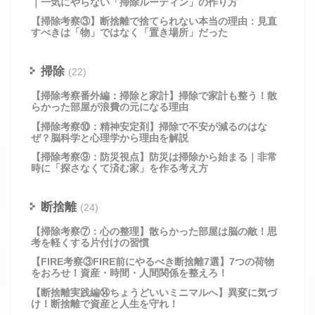
｜一気にやらない「掃除ルーティン」の作り方
【掃除考察③】断捨離で捨てられない本当の理由：見直
すべきは「物」ではなく「置き場所」だった
掃除
(22)
【掃除考察番外編：掃除と家計】掃除で家計も整う！散
らかった部屋が浪費の元になる理由
【掃除考察⑩：精神安定剤】掃除で不安が減るのはな
ぜ？脳科学と心理学から理由を解説
【掃除考察⑨：防災視点】防災は掃除から始まる｜非常
時に「探さなくて済む家」を作る考え方
断捨離
(24)
【掃除考察⑦：心の整理】散らかった部屋は脳の敵！思
考を軽くする片付けの習慣
【FIRE考察③FIRE前にやるべき断捨離7選】7つの荷物
をおろせ！資産・時間・人間関係を整えろ！
【断捨離実践編⑭ちょうどいいミニマルへ】異変に気づ
け！断捨離で資産と人生を守れ！