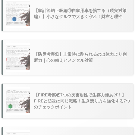
【家計節約上級編⑪自家用車を捨てる（現実対策
編）】小さなクルマで大きく守れ！財布と理性
【防災考察⑮】非常時に削られるのは体力より判
断力｜心の備えとメンタル対策
【FIRE考察⑥7つの災害耐性で生存力爆あげ！】
FIREと防災は同じ戦略！生き残り力を強化する7つ
のチェックポイント