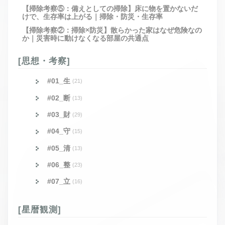
【掃除考察⑤：備えとしての掃除】床に物を置かないだ
けで、生存率は上がる｜掃除・防災・生存率
【掃除考察②：掃除×防災】散らかった家はなぜ危険なの
か｜災害時に動けなくなる部屋の共通点
[思想・考察]
#01_生
(21)
#02_断
(13)
#03_財
(29)
#04_守
(15)
#05_清
(13)
#06_整
(23)
#07_立
(16)
[星暦観測]