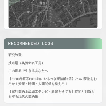
tMap
ors
SYS.LOG //
HAITO_OBS_V2.6
AREA
RECOMMENDED LOGS
RADAR
SYS.LOG //
STATUS :
OBSERVING
HAITO_OBS_V2.6
研究装置
AREA
RADAR -
技道場（奥義命名工房）
EXPANDED
VIEW
この世界で生きるあなたへ
STATUS :
【FIRE考察③FIRE前にやるべき断捨離7選】7つの荷物をお
MAXIMUM
ろせ！資産・時間・人間関係を整えろ！
OBSERVING
【家計節約上級編⑨テレビ・新聞を捨てる】時間と判断力
を守る現代の節約術