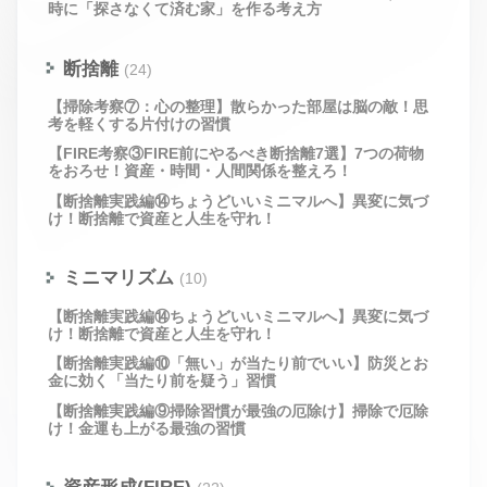
時に「探さなくて済む家」を作る考え方
断捨離
(24)
【掃除考察⑦：心の整理】散らかった部屋は脳の敵！思
考を軽くする片付けの習慣
【FIRE考察③FIRE前にやるべき断捨離7選】7つの荷物
をおろせ！資産・時間・人間関係を整えろ！
【断捨離実践編⑭ちょうどいいミニマルへ】異変に気づ
け！断捨離で資産と人生を守れ！
ミニマリズム
(10)
【断捨離実践編⑭ちょうどいいミニマルへ】異変に気づ
け！断捨離で資産と人生を守れ！
【断捨離実践編⑩「無い」が当たり前でいい】防災とお
金に効く「当たり前を疑う」習慣
【断捨離実践編⑨掃除習慣が最強の厄除け】掃除で厄除
け！金運も上がる最強の習慣