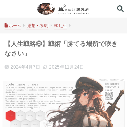
生きぬく！研究所
ホーム
[思想・考察]
#01_生
【人生戦略⑥】戦術「勝てる場所で咲き
なさい」
2024年4月7日
2025年11月24日