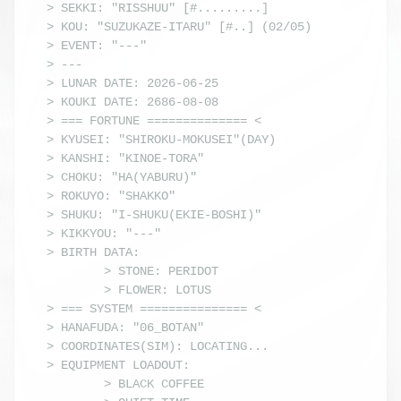
> SEKKI: "RISSHUU" [#.........]

> KOU: "SUZUKAZE-ITARU" [#..] (02/05)

> EVENT: "---"

> ---

> LUNAR DATE: 2026-06-25

> KOUKI DATE: 2686-08-08

> === FORTUNE ============== <

> KYUSEI: "SHIROKU-MOKUSEI"(DAY)

> KANSHI: "KINOE-TORA"

> CHOKU: "HA(YABURU)"

> ROKUYO: "SHAKKO"

> SHUKU: "I-SHUKU(EKIE-BOSHI)"

> KIKKYOU: "---"

> BIRTH DATA:

        > STONE: PERIDOT

        > FLOWER: LOTUS

> === SYSTEM =============== <

> HANAFUDA: "06_BOTAN"

> COORDINATES(SIM): LOCATING...

> EQUIPMENT LOADOUT: 

        > BLACK COFFEE
