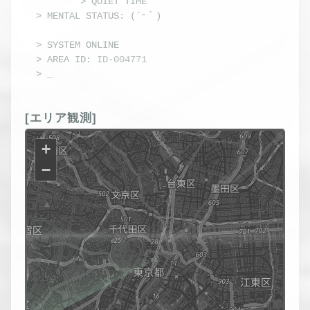
        > QUIET TIME
> MENTAL STATUS: 
(´ｰ｀)
> 
SYSTEM ONLINE
> AREA ID: 
ID-004771
> 
_
[エリア観測]
+
−