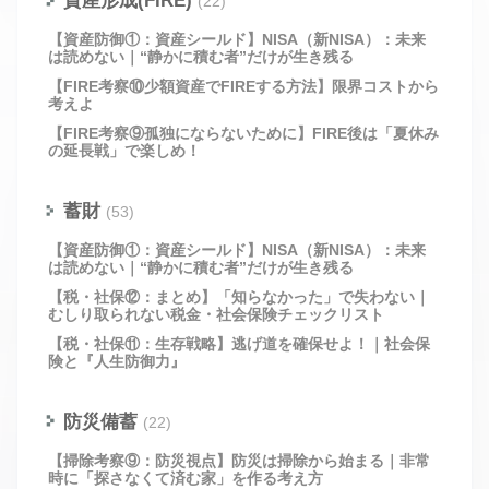
資産形成(FIRE)
(22)
【資産防御①：資産シールド】NISA（新NISA）：未来
は読めない｜“静かに積む者”だけが生き残る
【FIRE考察⑩少額資産でFIREする方法】限界コストから
考えよ
【FIRE考察⑨孤独にならないために】FIRE後は「夏休み
の延長戦」で楽しめ！
蓄財
(53)
【資産防御①：資産シールド】NISA（新NISA）：未来
は読めない｜“静かに積む者”だけが生き残る
【税・社保⑫：まとめ】「知らなかった」で失わない｜
むしり取られない税金・社会保険チェックリスト
【税・社保⑪：生存戦略】逃げ道を確保せよ！｜社会保
険と『人生防御力』
防災備蓄
(22)
【掃除考察⑨：防災視点】防災は掃除から始まる｜非常
時に「探さなくて済む家」を作る考え方