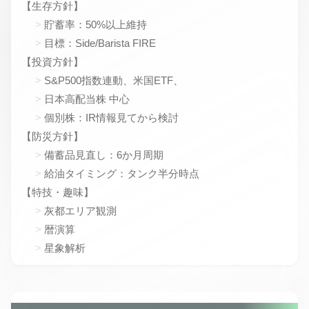
【生存方針】
貯蓄率：50%以上維持
目標：Side/Barista FIRE
【投資方針】
S&P500指数連動、米国ETF、
日本高配当株 中心
個別株：IR情報見てから検討
【防災方針】
備蓄品見直し：6か月周期
給油タイミング：タンク半分時点
【特技・趣味】
灰都エリア観測
暦演算
星象解析