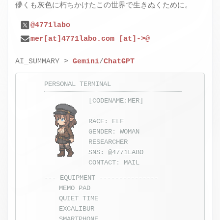
儚くも灰色に朽ちかけたこの世界で生きぬくために。
@4771labo
mer[at]4771labo.com [at]->@
AI_SUMMARY >
Gemini
/
ChatGPT
PERSONAL TERMINAL
[CODENAME:MER]
RACE: ELF
GENDER: WOMAN
RESEARCHER
SNS:
@4771LABO
CONTACT:
MAIL
--- EQUIPMENT ---------------
MEMO PAD
QUIET TIME
EXCALIBUR
SMARTPHONE