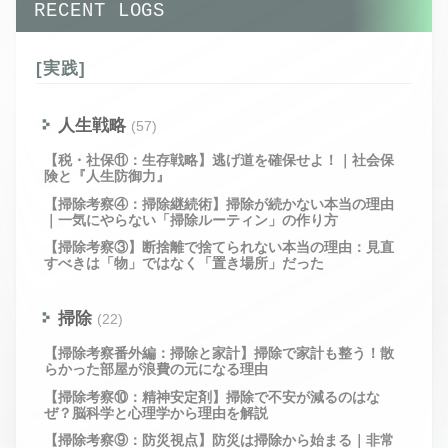
RECENT LOGS
[実践]
人生戦略
(57)
【税・社保⑪：生存戦略】逃げ道を確保せよ！｜社会保
険と『人生防御力』
【掃除考察④：掃除継続術】掃除が続かない本当の理由
｜一気にやらない「掃除ルーティン」の作り方
【掃除考察③】断捨離で捨てられない本当の理由：見直
すべきは「物」ではなく「置き場所」だった
掃除
(22)
【掃除考察番外編：掃除と家計】掃除で家計も整う！散
らかった部屋が浪費の元になる理由
【掃除考察⑩：精神安定剤】掃除で不安が減るのはな
ぜ？脳科学と心理学から理由を解説
【掃除考察⑨：防災視点】防災は掃除から始まる｜非常