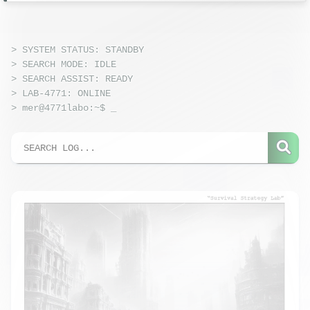
> SYSTEM STATUS: STANDBY
> SEARCH MODE: IDLE
> SEARCH ASSIST: READY
> LAB-4771: ONLINE
> mer@4771labo:~$
_