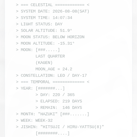
> === CELESTIAL ============ <

> SYSTEM DATE: 2026-08-08(SAT)

> SYSTEM TIME: 14:07:34

> LIGHT STATUS: DAY

> SOLAR ALTITUDE: 51.9°

> MOON STATUS: BELOW HORIZON

> MOON ALTITUDE: -15.31°

> MOON: [###.....] 

        LAST QUARTER

        (KAGEN) 

        MOON_AGE = 24.2

> CONSTELLATION: LEO / DAY-17

> === TEMPORAL ============= <

> YEAR: [#######...]

        > DAY: 220 / 365

        > ELAPSED: 219 DAYS

        > REMAIN:  146 DAYS

> MONTH: "HAZUKI" [###.......]

> WEEK: WEEK-32

> JISHIN: "HITSUJI / HIRU-YATTSU(8)"

        [########....]
