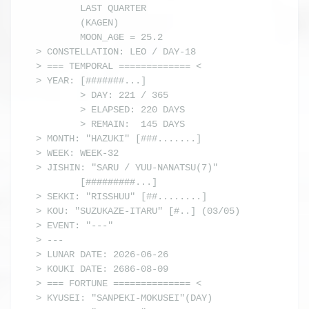
        LAST QUARTER

        (KAGEN) 

        MOON_AGE = 25.2

> CONSTELLATION: LEO / DAY-18

> === TEMPORAL ============= <

> YEAR: [#######...]

        > DAY: 221 / 365

        > ELAPSED: 220 DAYS

        > REMAIN:  145 DAYS

> MONTH: "HAZUKI" [###.......]

> WEEK: WEEK-32

> JISHIN: "SARU / YUU-NANATSU(7)"

        [#########...]

> SEKKI: "RISSHUU" [##........]

> KOU: "SUZUKAZE-ITARU" [#..] (03/05)

> EVENT: "---"

> ---

> LUNAR DATE: 2026-06-26

> KOUKI DATE: 2686-08-09

> === FORTUNE ============== <

> KYUSEI: "SANPEKI-MOKUSEI"(DAY)
