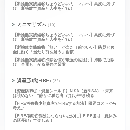
【断捨離実践編⑭ちょうどいいミニマルへ】異変に気づ
け！断捨離で資産と人生を守れ！
ミニマリズム
(10)
【断捨離実践編⑭ちょうどいいミニマルへ】異変に気づ
け！断捨離で資産と人生を守れ！
【断捨離実践編⑩「無い」が当たり前でいい】防災とお
金に効く「当たり前を疑う」習慣
【断捨離実践編⑨掃除習慣が最強の厄除け】掃除で厄除
け！金運も上がる最強の習慣
資産形成(FIRE)
(22)
【資産防御①：資産シールド】NISA（新NISA）：未来
は読めない｜“静かに積む者”だけが生き残る
【FIRE考察⑩少額資産でFIREする方法】限界コストから
考えよ
【FIRE考察⑨孤独にならないために】FIRE後は「夏休み
の延長戦」で楽しめ！