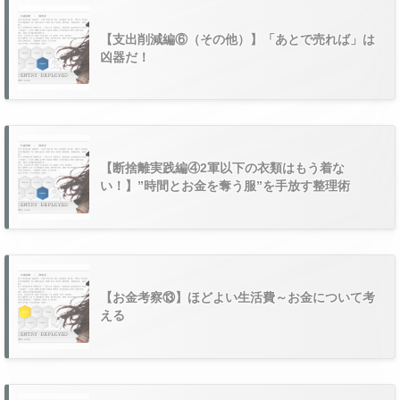
【支出削減編⑥（その他）】「あとで売れば」は
凶器だ！
【断捨離実践編④2軍以下の衣類はもう着な
い！】”時間とお金を奪う服”を手放す整理術
【お金考察⑬】ほどよい生活費～お金について考
える