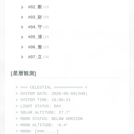
#02_断
(13)
#03_財
(29)
#04_守
(15)
#05_清
(13)
#06_整
(23)
#07_立
(16)
[星暦観測]
> === CELESTIAL ============ <

> SYSTEM DATE: 2026-08-09(SUN)

> SYSTEM TIME: 16:08:21

> LIGHT STATUS: DAY

> SOLAR ALTITUDE: 27.7°

> MOON STATUS: BELOW HORIZON

> MOON ALTITUDE: -6.4°

> MOON: [###.....] 
