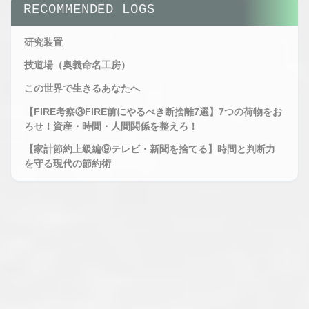
RADAR -
RECOMMENDED LOGS
RADAR
EXPANDED
STATUS :
VIEW
OBSERVING
研究装置
STATUS :
MAXIMUM
技道場（奥義命名工房）
OBSERVING
この世界で生きるあなたへ
【FIRE考察③FIRE前にやるべき断捨離7選】7つの荷物をお
ろせ！資産・時間・人間関係を整えろ！
【家計節約上級編⑨テレビ・新聞を捨てる】時間と判断力
を守る現代の節約術