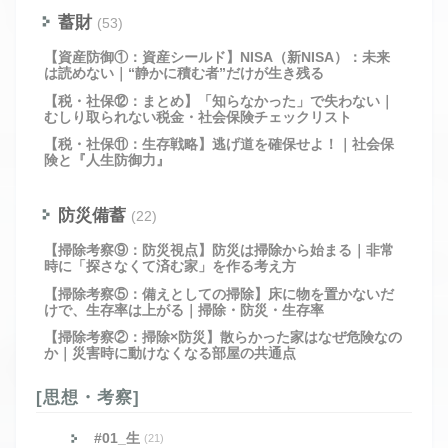
蓄財
(53)
【資産防御①：資産シールド】NISA（新NISA）：未来
は読めない｜“静かに積む者”だけが生き残る
【税・社保⑫：まとめ】「知らなかった」で失わない｜
むしり取られない税金・社会保険チェックリスト
【税・社保⑪：生存戦略】逃げ道を確保せよ！｜社会保
険と『人生防御力』
防災備蓄
(22)
【掃除考察⑨：防災視点】防災は掃除から始まる｜非常
時に「探さなくて済む家」を作る考え方
【掃除考察⑤：備えとしての掃除】床に物を置かないだ
けで、生存率は上がる｜掃除・防災・生存率
【掃除考察②：掃除×防災】散らかった家はなぜ危険なの
か｜災害時に動けなくなる部屋の共通点
[思想・考察]
#01_生
(21)