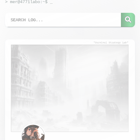
> mer@4771labo:~$