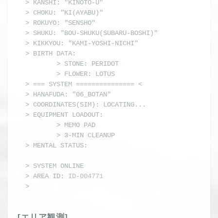
> KANSHI: "KINOTO-U"

> CHOKU: "KI(AYABU)"

> ROKUYO: "SENSHO"

> SHUKU: "BOU-SHUKU(SUBARU-BOSHI)"

> KIKKYOU: "KAMI-YOSHI-NICHI"

> BIRTH DATA:

        > STONE: PERIDOT

        > FLOWER: LOTUS

> === SYSTEM =============== <

> HANAFUDA: "06_BOTAN"

> COORDINATES(SIM): LOCATING...

> EQUIPMENT LOADOUT: 

        > MEMO PAD

        > 3-MIN CLEANUP
> MENTAL STATUS: 
( ´_ゝ`)
> 
SYSTEM ONLINE
> AREA ID: 
ID-004771
> 
_
[エリア観測]