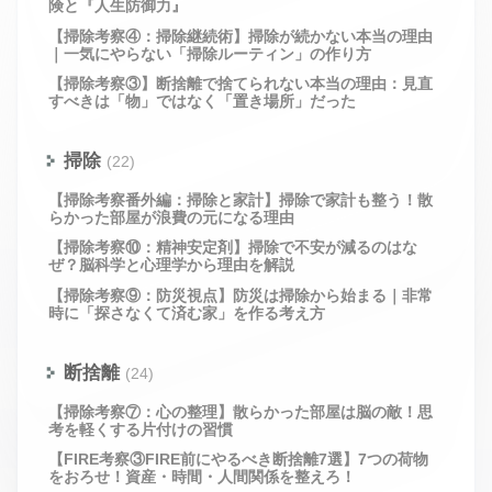
険と『人生防御力』
【掃除考察④：掃除継続術】掃除が続かない本当の理由
｜一気にやらない「掃除ルーティン」の作り方
【掃除考察③】断捨離で捨てられない本当の理由：見直
すべきは「物」ではなく「置き場所」だった
掃除
(22)
【掃除考察番外編：掃除と家計】掃除で家計も整う！散
らかった部屋が浪費の元になる理由
【掃除考察⑩：精神安定剤】掃除で不安が減るのはな
ぜ？脳科学と心理学から理由を解説
【掃除考察⑨：防災視点】防災は掃除から始まる｜非常
時に「探さなくて済む家」を作る考え方
断捨離
(24)
【掃除考察⑦：心の整理】散らかった部屋は脳の敵！思
考を軽くする片付けの習慣
【FIRE考察③FIRE前にやるべき断捨離7選】7つの荷物
をおろせ！資産・時間・人間関係を整えろ！