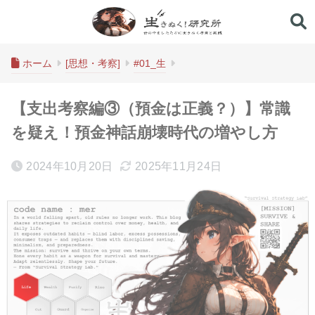
生きぬく！研究所
ホーム
[思想・考察]
#01_生
【支出考察編③（預金は正義？）】常識
を疑え！預金神話崩壊時代の増やし方
2024年10月20日
2025年11月24日