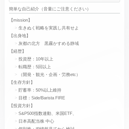
簡単な自己紹介（音量にご注意ください）
【mission】
生きぬく戦略を実践し共有せよ
【出身地】
灰都の北方 黒霧かすめる静域
【経歴】
投資歴：10年以上
転職歴：5回以上
（開発・観光・企画・労務etc）
【生存方針】
貯蓄率：50%以上維持
目標：Side/Barista FIRE
【投資方針】
S&P500指数連動、米国ETF、
日本高配当株 中心
個別株：IR情報見てから検討