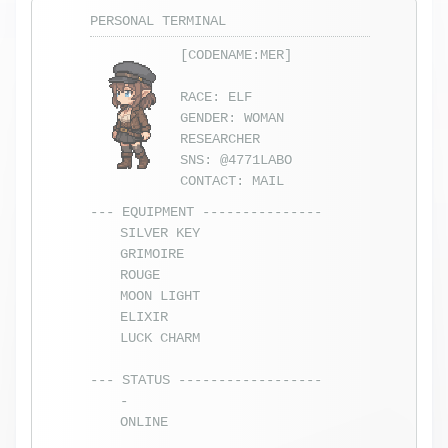
PERSONAL TERMINAL
[CODENAME:MER]
RACE: ELF
GENDER: WOMAN
RESEARCHER
SNS:
@4771LABO
CONTACT:
MAIL
--- EQUIPMENT ---------------
SILVER KEY
GRIMOIRE
ROUGE
MOON LIGHT
ELIXIR
LUCK CHARM
--- STATUS ------------------
-
ONLINE