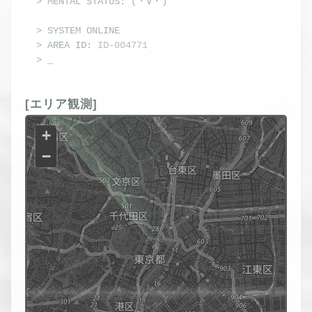
> MENTAL STATUS: 
> 
SYSTEM ONLINE
> AREA ID: 
ID-004771
> 
[エリア観測]
+
−