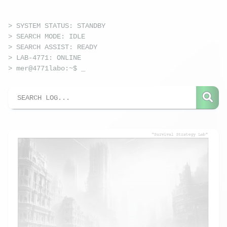
> SYSTEM STATUS: STANDBY
> SEARCH MODE: IDLE
> SEARCH ASSIST: READY
> LAB-4771: ONLINE
> mer@4771labo:~$