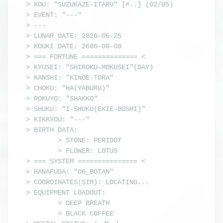
> KOU: "SUZUKAZE-ITARU" [#..] (02/05)

> EVENT: "---"

> ---

> LUNAR DATE: 2026-06-25

> KOUKI DATE: 2686-08-08

> === FORTUNE ============== <

> KYUSEI: "SHIROKU-MOKUSEI"(DAY)

> KANSHI: "KINOE-TORA"

> CHOKU: "HA(YABURU)"

> ROKUYO: "SHAKKO"

> SHUKU: "I-SHUKU(EKIE-BOSHI)"

> KIKKYOU: "---"

> BIRTH DATA:

        > STONE: PERIDOT

        > FLOWER: LOTUS

> === SYSTEM =============== <

> HANAFUDA: "06_BOTAN"

> COORDINATES(SIM): LOCATING...

> EQUIPMENT LOADOUT: 

        > DEEP BREATH

        > BLACK COFFEE