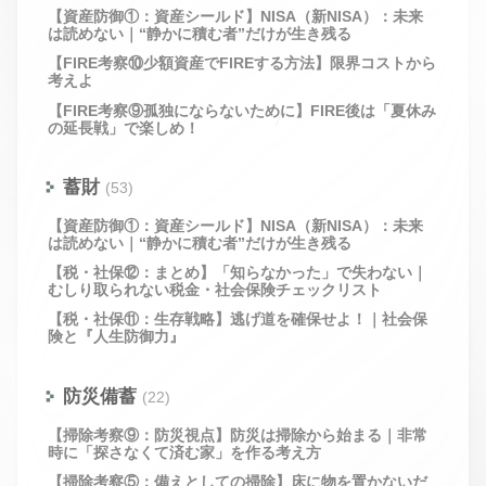
【資産防御①：資産シールド】NISA（新NISA）：未来
は読めない｜“静かに積む者”だけが生き残る
【FIRE考察⑩少額資産でFIREする方法】限界コストから
考えよ
【FIRE考察⑨孤独にならないために】FIRE後は「夏休み
の延長戦」で楽しめ！
蓄財
(53)
【資産防御①：資産シールド】NISA（新NISA）：未来
は読めない｜“静かに積む者”だけが生き残る
【税・社保⑫：まとめ】「知らなかった」で失わない｜
むしり取られない税金・社会保険チェックリスト
【税・社保⑪：生存戦略】逃げ道を確保せよ！｜社会保
険と『人生防御力』
防災備蓄
(22)
【掃除考察⑨：防災視点】防災は掃除から始まる｜非常
時に「探さなくて済む家」を作る考え方
【掃除考察⑤：備えとしての掃除】床に物を置かないだ