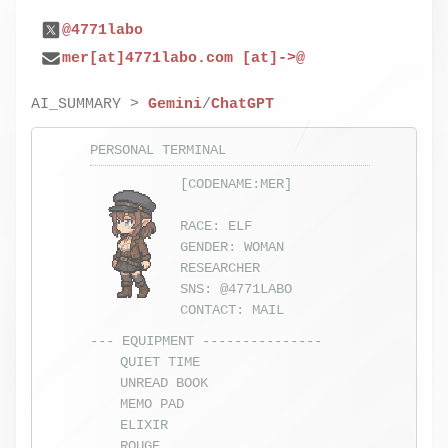
@4771labo
mer[at]4771labo.com [at]->@
AI_SUMMARY >
Gemini
/
ChatGPT
PERSONAL TERMINAL
[CODENAME:MER]
RACE: ELF
GENDER: WOMAN
RESEARCHER
SNS:
@4771LABO
CONTACT:
MAIL
--- EQUIPMENT ---------------
QUIET TIME
UNREAD BOOK
MEMO PAD
ELIXIR
ROUGE