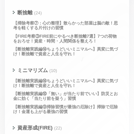
断捨離
(24)
【掃除考察⑦：心の整理】散らかった部屋は脳の敵！思
考を軽くする片付けの習慣
【FIRE考察③FIRE前にやるべき断捨離7選】7つの荷物
をおろせ！資産・時間・人間関係を整えろ！
【断捨離実践編⑭ちょうどいいミニマルへ】異変に気づ
け！断捨離で資産と人生を守れ！
ミニマリズム
(10)
【断捨離実践編⑭ちょうどいいミニマルへ】異変に気づ
け！断捨離で資産と人生を守れ！
【断捨離実践編⑩「無い」が当たり前でいい】防災とお
金に効く「当たり前を疑う」習慣
【断捨離実践編⑨掃除習慣が最強の厄除け】掃除で厄除
け！金運も上がる最強の習慣
資産形成(FIRE)
(22)