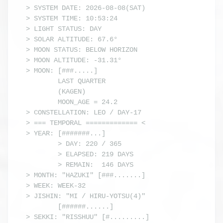
> SYSTEM DATE: 2026-08-08(SAT)

> SYSTEM TIME: 10:53:24

> LIGHT STATUS: DAY

> SOLAR ALTITUDE: 67.6°

> MOON STATUS: BELOW HORIZON

> MOON ALTITUDE: -31.31°

> MOON: [###.....] 

        LAST QUARTER

        (KAGEN) 

        MOON_AGE = 24.2

> CONSTELLATION: LEO / DAY-17

> === TEMPORAL ============= <

> YEAR: [#######...]

        > DAY: 220 / 365

        > ELAPSED: 219 DAYS

        > REMAIN:  146 DAYS

> MONTH: "HAZUKI" [###.......]

> WEEK: WEEK-32

> JISHIN: "MI / HIRU-YOTSU(4)"

        [######......]

> SEKKI: "RISSHUU" [#.........]
