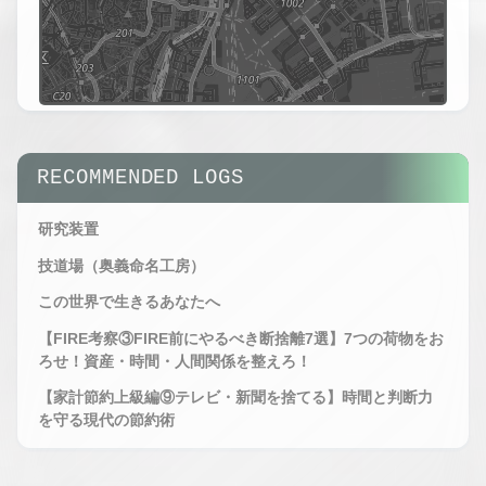
tMap
ors
SYS.LOG //
HAITO_OBS_V2.6
AREA
RECOMMENDED LOGS
RADAR
STATUS :
OBSERVING
研究装置
SYS.LOG //
HAITO_OBS_V2.6
技道場（奥義命名工房）
AREA
この世界で生きるあなたへ
RADAR -
EXPANDED
【FIRE考察③FIRE前にやるべき断捨離7選】7つの荷物をお
VIEW
ろせ！資産・時間・人間関係を整えろ！
STATUS :
MAXIMUM
【家計節約上級編⑨テレビ・新聞を捨てる】時間と判断力
OBSERVING
を守る現代の節約術