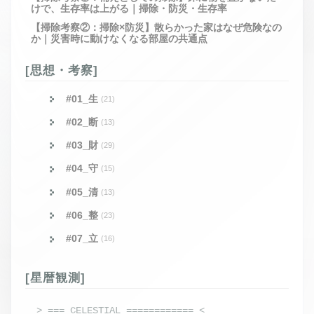
けで、生存率は上がる｜掃除・防災・生存率
【掃除考察②：掃除×防災】散らかった家はなぜ危険なの
か｜災害時に動けなくなる部屋の共通点
[思想・考察]
#01_生
(21)
#02_断
(13)
#03_財
(29)
#04_守
(15)
#05_清
(13)
#06_整
(23)
#07_立
(16)
[星暦観測]
> === CELESTIAL ============ <
