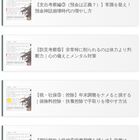
【支出考察編③（預金は正義？）】常識を疑え！
預金神話崩壊時代の増やし方
【防災考察⑮】非常時に削られるのは体力より判
断力｜心の備えとメンタル対策
【税・社保⑨：控除】年末調整をナメると損する
｜保険料控除・扶養控除で手取りを増やす方法