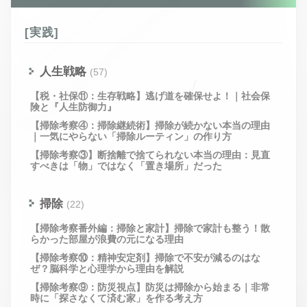
[実践]
人生戦略
(57)
【税・社保⑪：生存戦略】逃げ道を確保せよ！｜社会保
険と『人生防御力』
【掃除考察④：掃除継続術】掃除が続かない本当の理由
｜一気にやらない「掃除ルーティン」の作り方
【掃除考察③】断捨離で捨てられない本当の理由：見直
すべきは「物」ではなく「置き場所」だった
掃除
(22)
【掃除考察番外編：掃除と家計】掃除で家計も整う！散
らかった部屋が浪費の元になる理由
【掃除考察⑩：精神安定剤】掃除で不安が減るのはな
ぜ？脳科学と心理学から理由を解説
【掃除考察⑨：防災視点】防災は掃除から始まる｜非常
時に「探さなくて済む家」を作る考え方