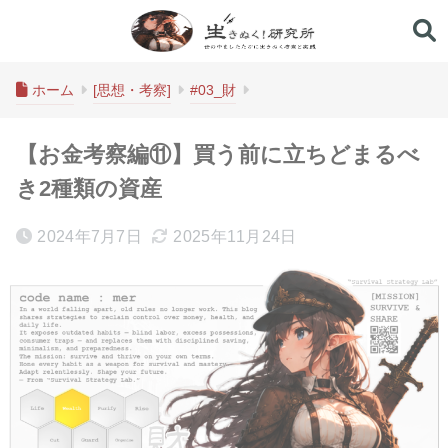
生きぬく！研究所
ホーム
[思想・考察]
#03_財
【お金考察編⑪】買う前に立ちどまるべ
き2種類の資産
2024年7月7日
2025年11月24日