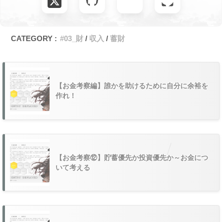
CATEGORY :
#03_財
収入
蓄財
【お金考察編】誰かを助けるために自分に余裕を
作れ！
【お金考察⑫】貯蓄優先か投資優先か～お金につ
いて考える