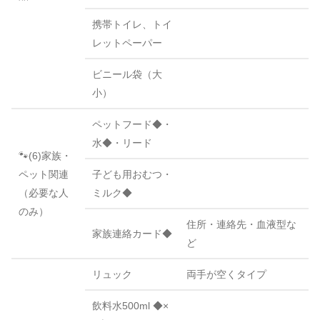
携帯トイレ、トイ
レットペーパー
ビニール袋（大
小）
ペットフード◆・
水◆・リード
🐾(6)家族・
ペット関連
子ども用おむつ・
（必要な人
ミルク◆
のみ）
住所・連絡先・血液型な
家族連絡カード◆
ど
リュック
両手が空くタイプ
飲料水500ml ◆×