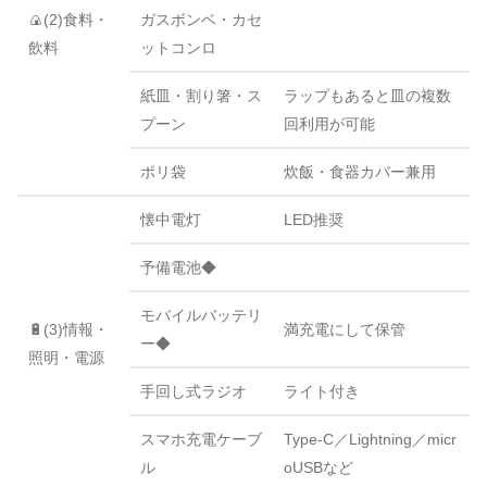
🍙(2)食料・
ガスボンベ・カセ
飲料
ットコンロ
紙皿・割り箸・ス
ラップもあると皿の複数
プーン
回利用が可能
ポリ袋
炊飯・食器カバー兼用
懐中電灯
LED推奨
予備電池◆
モバイルバッテリ
🔋(3)情報・
満充電にして保管
ー◆
照明・電源
手回し式ラジオ
ライト付き
スマホ充電ケーブ
Type-C／Lightning／micr
ル
oUSBなど