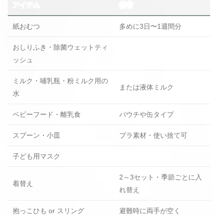
アイテム
備考
紙おむつ
多めに3日〜1週間分
おしりふき・除菌ウェットティ
ッシュ
ミルク・哺乳瓶・粉ミルク用の
または液体ミルク
水
ベビーフード・離乳食
パウチや缶タイプ
スプーン・小皿
プラ素材・使い捨て可
子ども用マスク
2～3セット・季節ごとに入
着替え
れ替え
抱っこひも or スリング
避難時に両手が空く