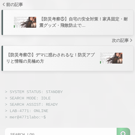
前の記事
【防災考察⑤】自宅の安全対策！家具固定・耐
震グッズ・飛散防止で…
次の記事
【防災考察⑦】デマに惑わされるな！防災アプ
リと情報の見極め方
SYS.LOG //
HAITO_OBS_V2.6
AREA
RADAR -
EXPANDED
VIEW
> SYSTEM STATUS: STANDBY
STATUS :
> SEARCH MODE: IDLE
MAXIMUM
> SEARCH ASSIST: READY
OBSERVING
> LAB-4771: ONLINE
> mer@4771labo:~$