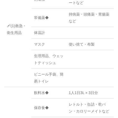
ートなど
持病薬・頭痛薬・胃腸薬
常備薬◆
など
🩹(1)救急・
衛生用品
体温計
マスク
使い捨て・布製
生理用品、ウェッ
トティッシュ
ビニール手袋、簡
易トイレ
飲料水◆
1人1日3L × 3日分
レトルト・缶詰・乾パ
保存食◆
ン・カロリーメイトなど