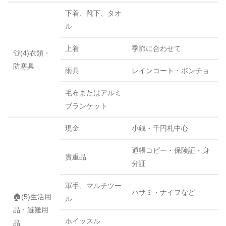
下着、靴下、タオ
ル
上着
季節に合わせて
👕(4)衣類・
防寒具
雨具
レインコート・ポンチョ
毛布またはアルミ
ブランケット
現金
小銭・千円札中心
通帳コピー・保険証・身
貴重品
分証
軍手、マルチツー
ハサミ・ナイフなど
🏠(5)生活用
ル
品・避難用
ホイッスル
品