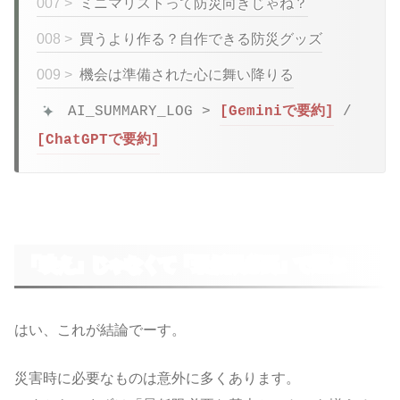
007 >
ミニマリストって防災向きじゃね？
008 >
買うより作る？自作できる防災グッズ
009 >
機会は準備された心に舞い降りる
AI_SUMMARY_LOG >
[Geminiで要約]
/
[ChatGPTで要約]
「映え」じゃなくて「最低限必要」で選ぶ
はい、これが結論でーす。
災害時に必要なものは意外に多くあります。