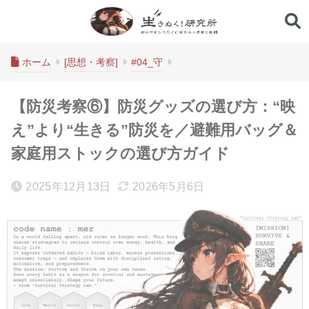
生きぬく！研究所
ホーム
[思想・考察]
#04_守
【防災考察⑥】防災グッズの選び方：“映
え”より“生きる”防災を／避難用バッグ＆
家庭用ストックの選び方ガイド
2025年12月13日
2026年5月6日