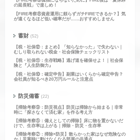
【FIRE考察⑨孤独にならないために】FIRE後は「夏休み
の延長戦」で楽しめ！
【FIRE考察⑧資産運用に頼らずガチFIREできるか？】気
が遠くなるほど低い確率だが……おすすめしません
蓄財
(52)
【税・社保⑫：まとめ】「知らなかった」で失わない｜
むしり取られない税金・社会保険チェックリスト
【税・社保⑪：生存戦略】逃げ道を確保せよ！｜社会保
険と『人生防御力』
【税・社保⑩：確定申告】副業はいくらから確定申告？
会社員が知るべき20万円ルールと注意点
防災備蓄
(22)
【掃除考察⑨：防災視点】防災は掃除から始まる｜非常
時に「探さなくて済む家」を作る考え方
【掃除考察⑤：備えとしての掃除】床に物を置かないだ
けで、生存率は上がる｜掃除・防災・生存率
【掃除考察②：掃除×防災】散らかった家はなぜ危険なの
か｜災害時に動けなくなる部屋の共通点