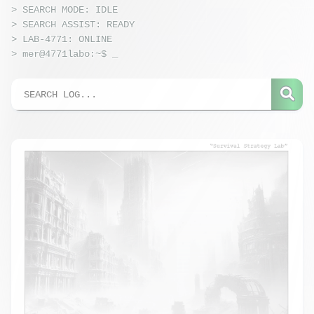
> SEARCH MODE: IDLE
> SEARCH ASSIST: READY
> LAB-4771: ONLINE
> mer@4771labo:~$