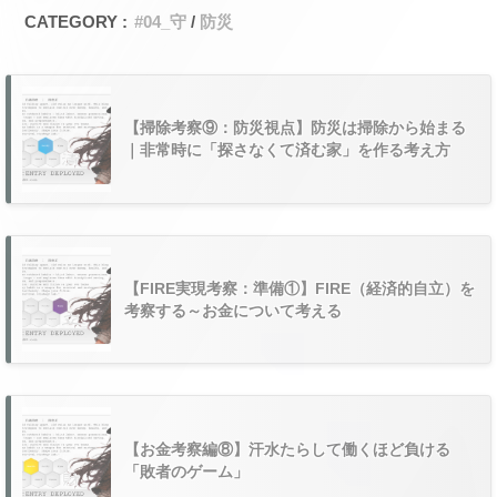
CATEGORY :
#04_守
防災
【掃除考察⑨：防災視点】防災は掃除から始まる
｜非常時に「探さなくて済む家」を作る考え方
【FIRE実現考察：準備①】FIRE（経済的自立）を
考察する～お金について考える
【お金考察編⑧】汗水たらして働くほど負ける
「敗者のゲーム」