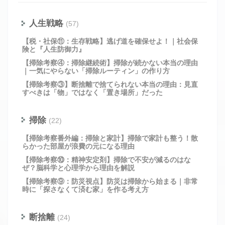
人生戦略
(57)
【税・社保⑪：生存戦略】逃げ道を確保せよ！｜社会保
険と『人生防御力』
【掃除考察④：掃除継続術】掃除が続かない本当の理由
｜一気にやらない「掃除ルーティン」の作り方
【掃除考察③】断捨離で捨てられない本当の理由：見直
すべきは「物」ではなく「置き場所」だった
掃除
(22)
【掃除考察番外編：掃除と家計】掃除で家計も整う！散
らかった部屋が浪費の元になる理由
【掃除考察⑩：精神安定剤】掃除で不安が減るのはな
ぜ？脳科学と心理学から理由を解説
【掃除考察⑨：防災視点】防災は掃除から始まる｜非常
時に「探さなくて済む家」を作る考え方
断捨離
(24)