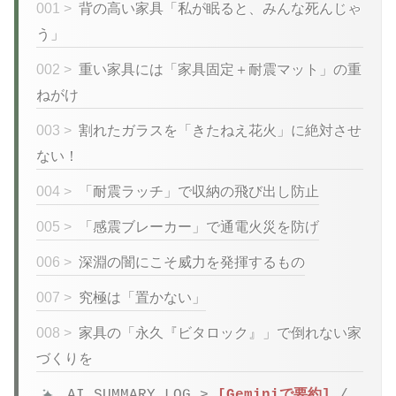
001 >
背の高い家具「私が眠ると、みんな死んじゃ
う」
002 >
重い家具には「家具固定＋耐震マット」の重
ねがけ
003 >
割れたガラスを「きたねえ花火」に絶対させ
ない！
004 >
「耐震ラッチ」で収納の飛び出し防止
005 >
「感震ブレーカー」で通電火災を防げ
006 >
深淵の闇にこそ威力を発揮するもの
007 >
究極は「置かない」
008 >
家具の「永久『ビタロック』」で倒れない家
づくりを
AI_SUMMARY_LOG >
[Geminiで要約]
/