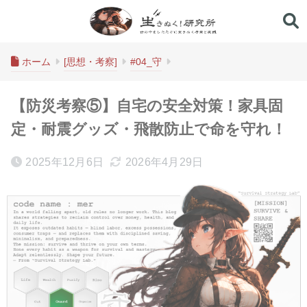
生きぬく！研究所
ホーム
[思想・考察]
#04_守
【防災考察⑤】自宅の安全対策！家具固
定・耐震グッズ・飛散防止で命を守れ！
2025年12月6日
2026年4月29日