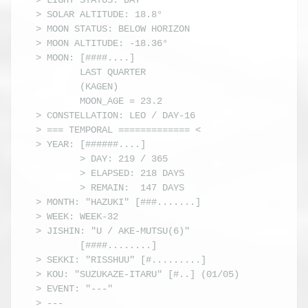
> LIGHT STATUS: DAY

> SOLAR ALTITUDE: 18.8°

> MOON STATUS: BELOW HORIZON

> MOON ALTITUDE: -18.36°

> MOON: [####....] 

        LAST QUARTER

        (KAGEN) 

        MOON_AGE = 23.2

> CONSTELLATION: LEO / DAY-16

> === TEMPORAL ============= <

> YEAR: [######....]

        > DAY: 219 / 365

        > ELAPSED: 218 DAYS

        > REMAIN:  147 DAYS

> MONTH: "HAZUKI" [###.......]

> WEEK: WEEK-32

> JISHIN: "U / AKE-MUTSU(6)"

        [####........]

> SEKKI: "RISSHUU" [#.........]

> KOU: "SUZUKAZE-ITARU" [#..] (01/05)

> EVENT: "---"

> ---
