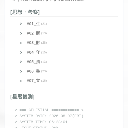
[思想・考察]
#01_生
(21)
#02_断
(13)
#03_財
(28)
#04_守
(15)
#05_清
(13)
#06_整
(23)
#07_立
(16)
[星暦観測]
> === CELESTIAL ============ <

> SYSTEM DATE: 2026-08-07(FRI)

> SYSTEM TIME: 06:28:01
