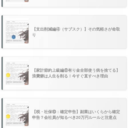
【支出削減編④（サブスク）】その気軽さが命取
り
【家計節約上級編⑧有り金全部使う病を捨てる】
浪費癖は人生を削る！今すぐ直すべき理由
【税・社保⑩：確定申告】副業はいくらから確定
申告？会社員が知るべき20万円ルールと注意点