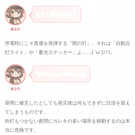
は？！厨二かｗｗ？
あなた
停電時にこそ真価を発揮する『闇の灯』。それは「自動点
灯ライト」や「蓄光ステッカー」よ……( `ω´)ﾌﾌﾌ。
ヤバイ……イッちゃった
あなた
昼間に被災したとしても発災後は何もできずに日没を迎え
てしまうものです。
街灯もつかない夜間にガレキの多い場所を移動するのは本
当に危険です。