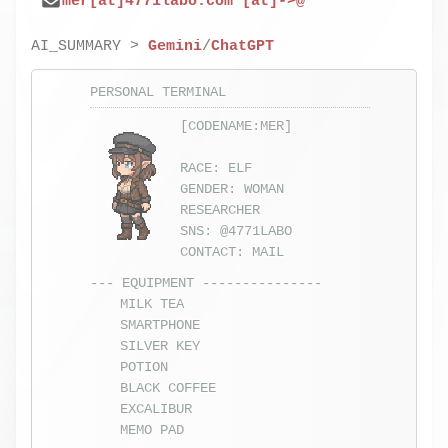
mer[at]4771labo.com [at]->@
AI_SUMMARY >
Gemini
/
ChatGPT
PERSONAL TERMINAL
[CODENAME:MER]
RACE: ELF
GENDER: WOMAN
RESEARCHER
SNS:
@4771LABO
CONTACT:
MAIL
--- EQUIPMENT ---------------
MILK TEA
SMARTPHONE
SILVER KEY
POTION
BLACK COFFEE
EXCALIBUR
MEMO PAD