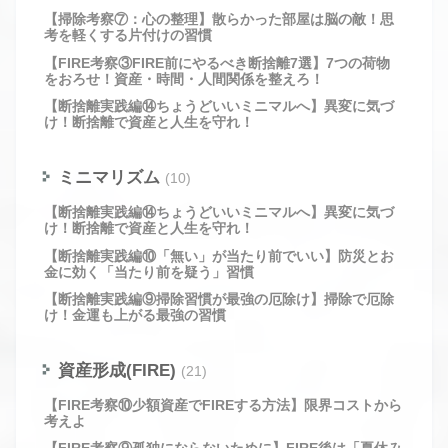
【掃除考察⑦：心の整理】散らかった部屋は脳の敵！思
考を軽くする片付けの習慣
【FIRE考察③FIRE前にやるべき断捨離7選】7つの荷物
をおろせ！資産・時間・人間関係を整えろ！
【断捨離実践編⑭ちょうどいいミニマルへ】異変に気づ
け！断捨離で資産と人生を守れ！
ミニマリズム
(10)
【断捨離実践編⑭ちょうどいいミニマルへ】異変に気づ
け！断捨離で資産と人生を守れ！
【断捨離実践編⑩「無い」が当たり前でいい】防災とお
金に効く「当たり前を疑う」習慣
【断捨離実践編⑨掃除習慣が最強の厄除け】掃除で厄除
け！金運も上がる最強の習慣
資産形成(FIRE)
(21)
【FIRE考察⑩少額資産でFIREする方法】限界コストから
考えよ