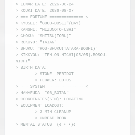
> LUNAR DATE: 2026-06-24

> KOUKI DATE: 2686-08-07

> === FORTUNE ============== <

> KYUSEI: "GOOU-DOSEI"(DAY)

> KANSHI: "MIZUNOTO-USHI"

> CHOKU: "SHITSU(TORU)"

> ROKUYO: "TAIAN"

> SHUKU: "ROU-SHUKU(TATARA-BOSHI)"

> KIKKYOU: "TEN-ON-NICHI[05/05],BOSOU-
NICHI"

SYS.LOG //
HAITO_OBS_V2.6
> BIRTH DATA:

AREA
        > STONE: PERIDOT

RADAR -
        > FLOWER: LOTUS

EXPANDED
> === SYSTEM =============== <

VIEW
> HANAFUDA: "06_BOTAN"

STATUS :
> COORDINATES(SIM): LOCATING...

MAXIMUM
> EQUIPMENT LOADOUT: 

OBSERVING
        > 3-MIN CLEANUP

        > UNREAD BOOK
> MENTAL STATUS: 