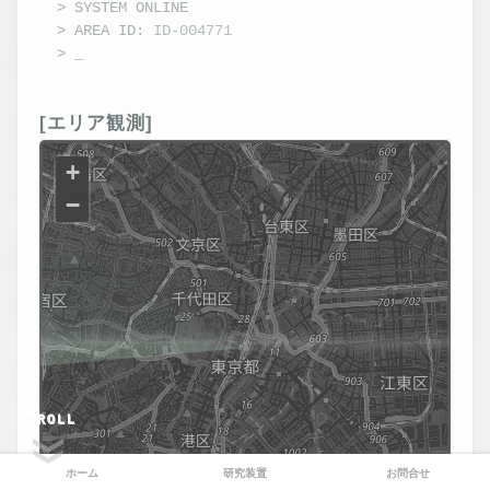
> 
SYSTEM ONLINE
> AREA ID: 
ID-004771
> 
[エリア観測]
+
−
SCROLL
ホーム
研究装置
お問合せ