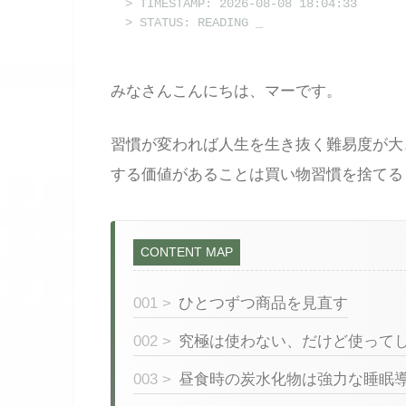
> TIMESTAMP: 2026-08-08 18:04:33
> STATUS: READING
みなさんこんにちは、マーです。
習慣が変われば人生を生き抜く難易度が大
する価値があることは買い物習慣を捨てる
CONTENT MAP
001 >
ひとつずつ商品を見直す
002 >
究極は使わない、だけど使って
003 >
昼食時の炭水化物は強力な睡眠