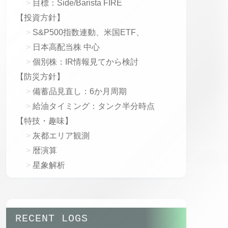
目標：Side/Barista FIRE
【投資方針】
S&P500指数連動、米国ETF、
日本高配当株 中心
個別株：IR情報見てから検討
【防災方針】
備蓄品見直し：6か月周期
給油タイミング：タンク半分時点
【特技・趣味】
灰都エリア観測
暦演算
星象解析
RECENT LOGS