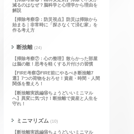
減るのはなぜ？脳科学と心理学から理由を
解説
【掃除考察⑨：防災視点】防災は掃除から
始まる｜非常時に「探さなくて済む家」を
作る考え方
断捨離
(24)
【掃除考察⑦：心の整理】散らかった部屋
は脳の敵！思考を軽くする片付けの習慣
【FIRE考察③FIRE前にやるべき断捨離7
選】7つの荷物をおろせ！資産・時間・人間
関係を整えろ！
【断捨離実践編⑭ちょうどいいミニマル
へ】異変に気づけ！断捨離で資産と人生を
守れ！
ミニマリズム
(10)
【断捨離実践編⑭ちょうどいいミニマル