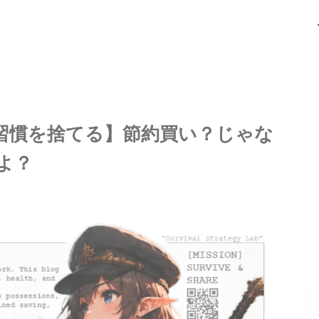
習慣を捨てる】節約買い？じゃな
よ？