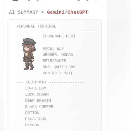
AI_SUMMARY >
Gemini
/
ChatGPT
PERSONAL TERMINAL
[CODENAME:MER]
RACE: ELF
GENDER: WOMAN
RESEARCHER
SNS:
@4771LABO
CONTACT:
MAIL
--- EQUIPMENT ---------------
LO-FI BGM
LUCK CHARM
DEEP BREATH
BLACK COFFEE
POTION
EXCALIBUR
RIBBON