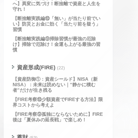
へ】異変に気づけ！断捨離で資産と人生を
守れ！
【断捨離実践編⑩「無い」が当たり前でい
い】防災とお金に効く「当たり前を疑う」
習慣
【断捨離実践編⑨掃除習慣が最強の厄除
け】掃除で厄除け！金運も上がる最強の習
慣
資産形成(FIRE)
(22)
【資産防御①：資産シールド】NISA（新
NISA）：未来は読めない｜“静かに積む
者”だけが生き残る
【FIRE考察⑩少額資産でFIREする方法】限
界コストから考えよ
【FIRE考察⑨孤独にならないために】FIRE
後は「夏休みの延長戦」で楽しめ！
蓄財
(53)