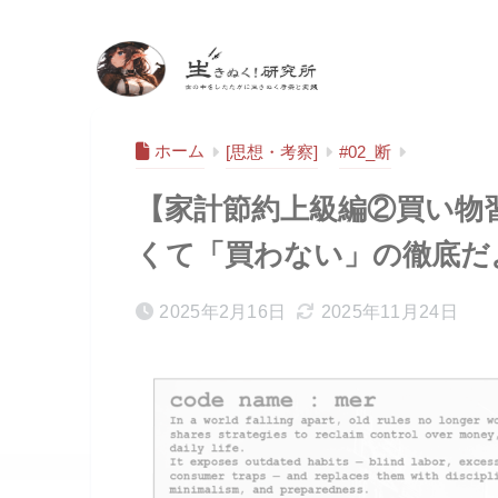
生きぬく！研究
所
ホーム
[思想・考察]
#02_断
【家計節約上級編②買い物
くて「買わない」の徹底だ
2025年2月16日
2025年11月24日