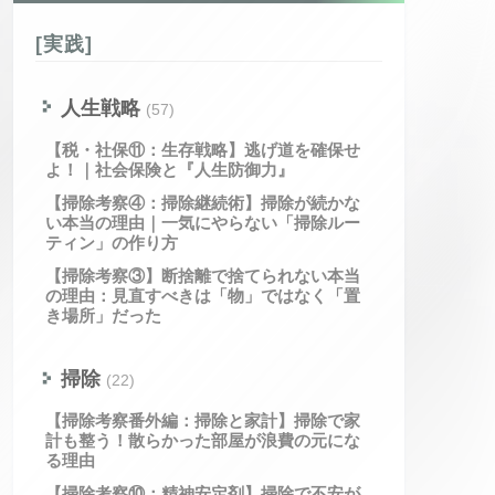
[実践]
人生戦略
(57)
【税・社保⑪：生存戦略】逃げ道を確保せ
よ！｜社会保険と『人生防御力』
【掃除考察④：掃除継続術】掃除が続かな
い本当の理由｜一気にやらない「掃除ルー
ティン」の作り方
【掃除考察③】断捨離で捨てられない本当
の理由：見直すべきは「物」ではなく「置
き場所」だった
掃除
(22)
【掃除考察番外編：掃除と家計】掃除で家
計も整う！散らかった部屋が浪費の元にな
る理由
【掃除考察⑩：精神安定剤】掃除で不安が