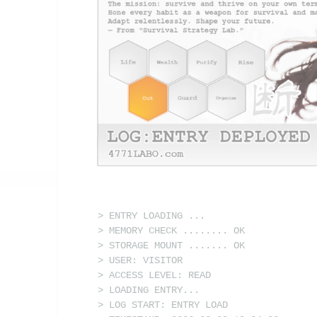
> ENTRY LOADING ...
> MEMORY CHECK ........ OK
> STORAGE MOUNT ....... OK
> USER: VISITOR
> ACCESS LEVEL: READ
> LOADING ENTRY...
> LOG START: ENTRY LOAD