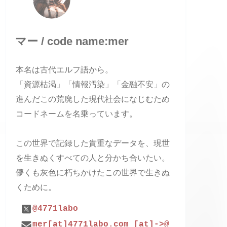
マー / code name:mer
本名は古代エルフ語から。
「資源枯渇」「情報汚染」「金融不安」の
進んだこの荒廃した現代社会になじむため
コードネームを名乗っています。
この世界で記録した貴重なデータを、現世
を生きぬくすべての人と分かち合いたい。
儚くも灰色に朽ちかけたこの世界で生きぬ
くために。
@4771labo
mer[at]4771labo.com [at]->@