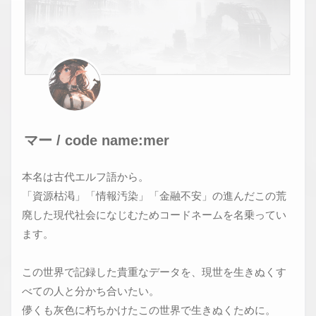
VIEW
STATUS :
MAXIMUM
OBSERVING
マー / code name:mer
本名は古代エルフ語から。
「資源枯渇」「情報汚染」「金融不安」の進んだこの荒
廃した現代社会になじむためコードネームを名乗ってい
ます。
この世界で記録した貴重なデータを、現世を生きぬくす
べての人と分かち合いたい。
儚くも灰色に朽ちかけたこの世界で生きぬくために。