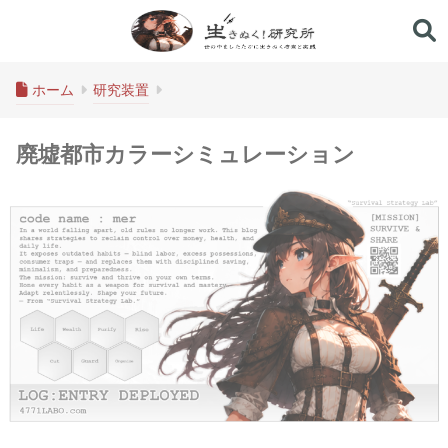
生きぬく！研究所
ホーム
研究装置
廃墟都市カラーシミュレーション