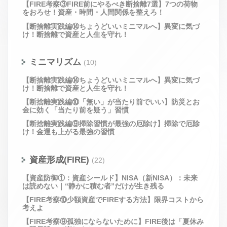
【FIRE考察③FIRE前にやるべき断捨離7選】7つの荷物
をおろせ！資産・時間・人間関係を整えろ！
【断捨離実践編⑭ちょうどいいミニマルへ】異変に気づ
け！断捨離で資産と人生を守れ！
ミニマリズム
(10)
【断捨離実践編⑭ちょうどいいミニマルへ】異変に気づ
け！断捨離で資産と人生を守れ！
【断捨離実践編⑩「無い」が当たり前でいい】防災とお
金に効く「当たり前を疑う」習慣
【断捨離実践編⑨掃除習慣が最強の厄除け】掃除で厄除
け！金運も上がる最強の習慣
資産形成(FIRE)
(22)
【資産防御①：資産シールド】NISA（新NISA）：未来
は読めない｜“静かに積む者”だけが生き残る
【FIRE考察⑩少額資産でFIREする方法】限界コストから
考えよ
【FIRE考察⑨孤独にならないために】FIRE後は「夏休み