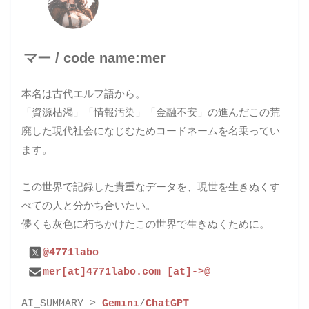
マー / code name:mer
本名は古代エルフ語から。
「資源枯渇」「情報汚染」「金融不安」の進んだこの荒
廃した現代社会になじむためコードネームを名乗ってい
ます。
この世界で記録した貴重なデータを、現世を生きぬくす
べての人と分かち合いたい。
儚くも灰色に朽ちかけたこの世界で生きぬくために。
@4771labo
mer[at]4771labo.com [at]->@
AI_SUMMARY >
Gemini
/
ChatGPT