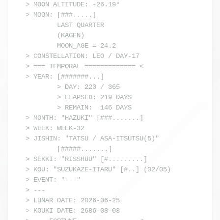
> MOON ALTITUDE: -26.19°

> MOON: [###.....] 

        LAST QUARTER

        (KAGEN) 

        MOON_AGE = 24.2

> CONSTELLATION: LEO / DAY-17

> === TEMPORAL ============= <

> YEAR: [#######...]

        > DAY: 220 / 365

        > ELAPSED: 219 DAYS

        > REMAIN:  146 DAYS

> MONTH: "HAZUKI" [###.......]

> WEEK: WEEK-32

> JISHIN: "TATSU / ASA-ITSUTSU(5)"

        [#####.......]

> SEKKI: "RISSHUU" [#.........]

> KOU: "SUZUKAZE-ITARU" [#..] (02/05)

> EVENT: "---"

> ---

> LUNAR DATE: 2026-06-25

> KOUKI DATE: 2686-08-08
