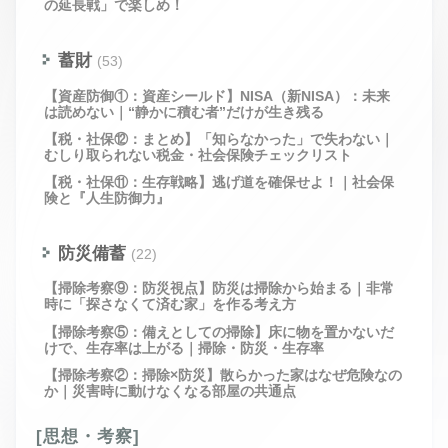
の延長戦」で楽しめ！
蓄財
(53)
【資産防御①：資産シールド】NISA（新NISA）：未来
は読めない｜“静かに積む者”だけが生き残る
【税・社保⑫：まとめ】「知らなかった」で失わない｜
むしり取られない税金・社会保険チェックリスト
【税・社保⑪：生存戦略】逃げ道を確保せよ！｜社会保
険と『人生防御力』
防災備蓄
(22)
【掃除考察⑨：防災視点】防災は掃除から始まる｜非常
時に「探さなくて済む家」を作る考え方
【掃除考察⑤：備えとしての掃除】床に物を置かないだ
けで、生存率は上がる｜掃除・防災・生存率
【掃除考察②：掃除×防災】散らかった家はなぜ危険なの
か｜災害時に動けなくなる部屋の共通点
[思想・考察]