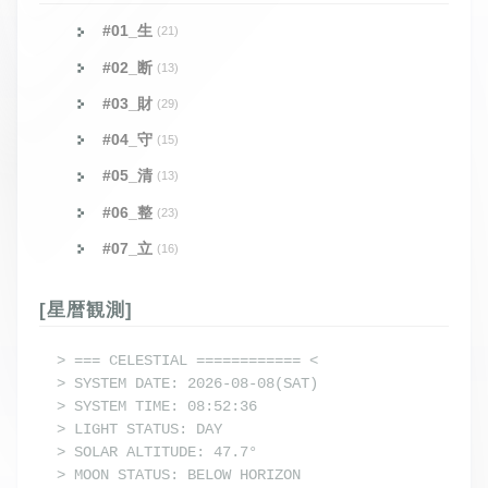
#01_生
(21)
#02_断
(13)
#03_財
(29)
#04_守
(15)
#05_清
(13)
#06_整
(23)
#07_立
(16)
[星暦観測]
> === CELESTIAL ============ <

> SYSTEM DATE: 2026-08-08(SAT)

> SYSTEM TIME: 08:52:36

> LIGHT STATUS: DAY

> SOLAR ALTITUDE: 47.7°

> MOON STATUS: BELOW HORIZON
