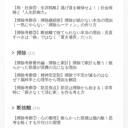
【税・社保⑪：生存戦略】逃げ道を確保せよ！｜社会保
険と『人生防御力』
【掃除考察④：掃除継続術】掃除が続かない本当の理由
｜一気にやらない「掃除ルーティン」の作り方
【掃除考察③】断捨離で捨てられない本当の理由：見直
すべきは「物」ではなく「置き場所」だった
掃除
(22)
【掃除考察番外編：掃除と家計】掃除で家計も整う！散
らかった部屋が浪費の元になる理由
【掃除考察⑩：精神安定剤】掃除で不安が減るのはな
ぜ？脳科学と心理学から理由を解説
【掃除考察⑨：防災視点】防災は掃除から始まる｜非常
時に「探さなくて済む家」を作る考え方
断捨離
(24)
【掃除考察⑦：心の整理】散らかった部屋は脳の敵！思
考を軽くする片付けの習慣