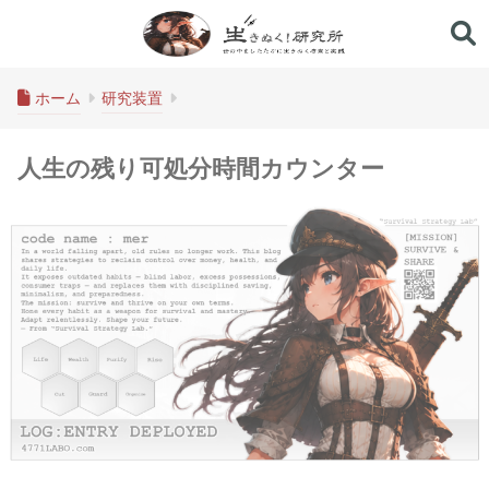
生きぬく！研究所
ホーム
研究装置
人生の残り可処分時間カウンター