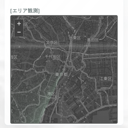
[エリア観測]
+
−
tMap
ors