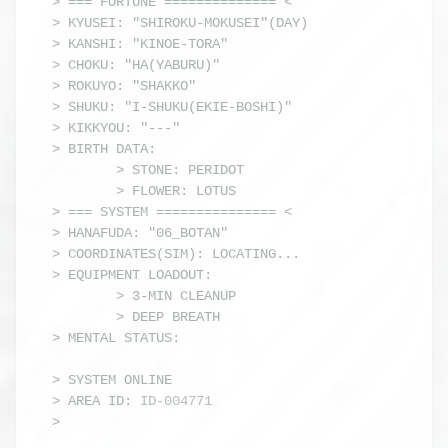
> === FORTUNE ============== <

> KYUSEI: "SHIROKU-MOKUSEI"(DAY)

> KANSHI: "KINOE-TORA"

> CHOKU: "HA(YABURU)"

> ROKUYO: "SHAKKO"

> SHUKU: "I-SHUKU(EKIE-BOSHI)"

> KIKKYOU: "---"

> BIRTH DATA:

        > STONE: PERIDOT

        > FLOWER: LOTUS

> === SYSTEM =============== <

> HANAFUDA: "06_BOTAN"

> COORDINATES(SIM): LOCATING...

> EQUIPMENT LOADOUT: 

        > 3-MIN CLEANUP

        > DEEP BREATH
> MENTAL STATUS: 
(｀ω´)
> 
SYSTEM ONLINE
> AREA ID: 
ID-004771
> 
_