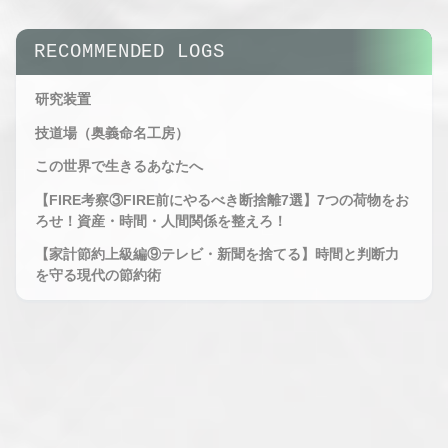
SYS.LOG //
HAITO_OBS_V2.6
AREA
RECOMMENDED LOGS
RADAR
STATUS :
OBSERVING
研究装置
技道場（奥義命名工房）
この世界で生きるあなたへ
【FIRE考察③FIRE前にやるべき断捨離7選】7つの荷物をお
ろせ！資産・時間・人間関係を整えろ！
SYS.LOG //
【家計節約上級編⑨テレビ・新聞を捨てる】時間と判断力
HAITO_OBS_V2.6
を守る現代の節約術
AREA
RADAR -
EXPANDED
VIEW
STATUS :
MAXIMUM
OBSERVING