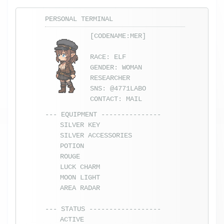
PERSONAL TERMINAL
[CODENAME:MER]
RACE: ELF
GENDER: WOMAN
RESEARCHER
SNS:
@4771LABO
CONTACT:
MAIL
--- EQUIPMENT ---------------
SILVER KEY
SILVER ACCESSORIES
POTION
ROUGE
LUCK CHARM
MOON LIGHT
AREA RADAR
--- STATUS ------------------
ACTIVE