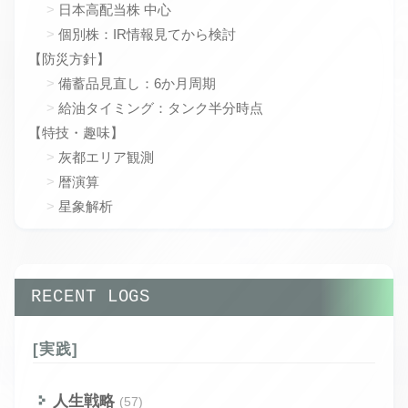
日本高配当株 中心
個別株：IR情報見てから検討
【防災方針】
備蓄品見直し：6か月周期
給油タイミング：タンク半分時点
【特技・趣味】
灰都エリア観測
暦演算
星象解析
RECENT LOGS
[実践]
人生戦略
(57)