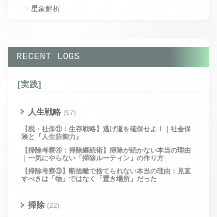
星象解析
RECENT LOGS
[実践]
人生戦略
(57)
【税・社保⑪：生存戦略】逃げ道を確保せよ！｜社会保
険と『人生防御力』
【掃除考察④：掃除継続術】掃除が続かない本当の理由
｜一気にやらない「掃除ルーティン」の作り方
【掃除考察③】断捨離で捨てられない本当の理由：見直
すべきは「物」ではなく「置き場所」だった
掃除
(22)