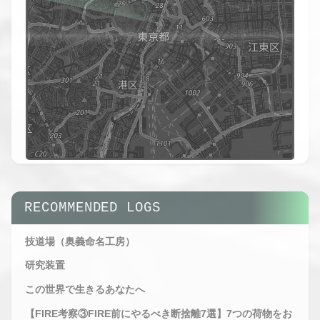
tMap
ors
SYS.LOG //
HAITO_OBS_V2.6
AREA
RECOMMENDED LOGS
RADAR
STATUS :
OBSERVING
技道場（奥義命名工房）
研究装置
この世界で生きるあなたへ
【FIRE考察③FIRE前にやるべき断捨離7選】7つの荷物をお