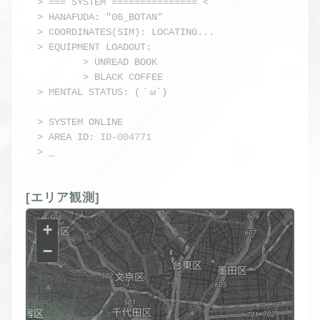
> === SYSTEM =============== <

> HANAFUDA: "06_BOTAN"

> COORDINATES(SIM): LOCATING...

> EQUIPMENT LOADOUT: 

        > UNREAD BOOK

        > BLACK COFFEE
> MENTAL STATUS: 
(｀ω´)
> 
SYSTEM ONLINE
> AREA ID: 
ID-004771
> 
_
[エリア観測]
+
−