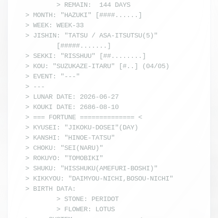
        > REMAIN:  144 DAYS

> MONTH: "HAZUKI" [####......]

> WEEK: WEEK-33

> JISHIN: "TATSU / ASA-ITSUTSU(5)"

        [#####.......]

> SEKKI: "RISSHUU" [##........]

> KOU: "SUZUKAZE-ITARU" [#..] (04/05)

> EVENT: "---"

> ---

> LUNAR DATE: 2026-06-27

> KOUKI DATE: 2686-08-10

> === FORTUNE ============== <

> KYUSEI: "JIKOKU-DOSEI"(DAY)

> KANSHI: "HINOE-TATSU"

> CHOKU: "SEI(NARU)"

> ROKUYO: "TOMOBIKI"

> SHUKU: "HISSHUKU(AMEFURI-BOSHI)"

> KIKKYOU: "DAIMYOU-NICHI,BOSOU-NICHI"

> BIRTH DATA:

        > STONE: PERIDOT

        > FLOWER: LOTUS
