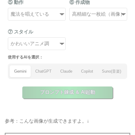
⑤ 動作
⑥ 作成物
⑦ スタイル
使用するAIを選択：
Gemini
ChatGPT
Claude
Copilot
Suno(音楽)
プロンプト錬成 ＆ AI起動
参考：こんな画像が生成できますよ。↓