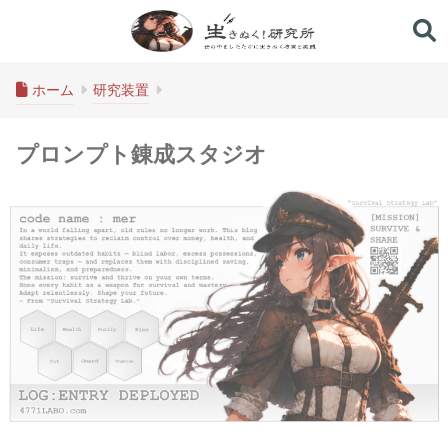
生きぬく！研究所
ホーム
研究装置
プロンプト錬成スタジオ