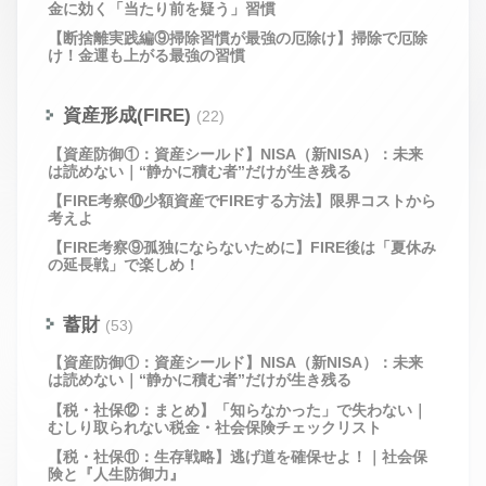
金に効く「当たり前を疑う」習慣
【断捨離実践編⑨掃除習慣が最強の厄除け】掃除で厄除
け！金運も上がる最強の習慣
資産形成(FIRE)
(22)
【資産防御①：資産シールド】NISA（新NISA）：未来
は読めない｜“静かに積む者”だけが生き残る
【FIRE考察⑩少額資産でFIREする方法】限界コストから
考えよ
【FIRE考察⑨孤独にならないために】FIRE後は「夏休み
の延長戦」で楽しめ！
蓄財
(53)
【資産防御①：資産シールド】NISA（新NISA）：未来
は読めない｜“静かに積む者”だけが生き残る
【税・社保⑫：まとめ】「知らなかった」で失わない｜
むしり取られない税金・社会保険チェックリスト
【税・社保⑪：生存戦略】逃げ道を確保せよ！｜社会保
険と『人生防御力』