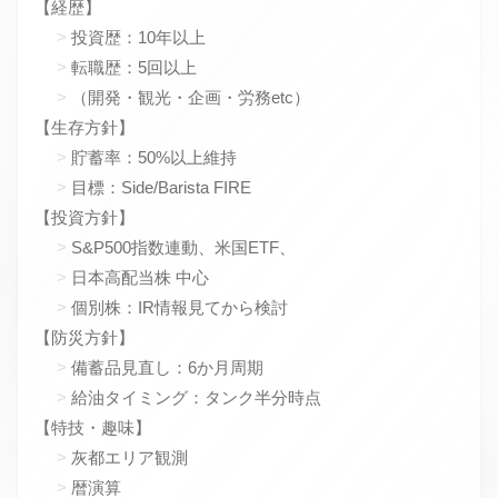
【経歴】
投資歴：10年以上
転職歴：5回以上
（開発・観光・企画・労務etc）
【生存方針】
貯蓄率：50%以上維持
目標：Side/Barista FIRE
【投資方針】
S&P500指数連動、米国ETF、
日本高配当株 中心
個別株：IR情報見てから検討
【防災方針】
備蓄品見直し：6か月周期
給油タイミング：タンク半分時点
【特技・趣味】
灰都エリア観測
暦演算