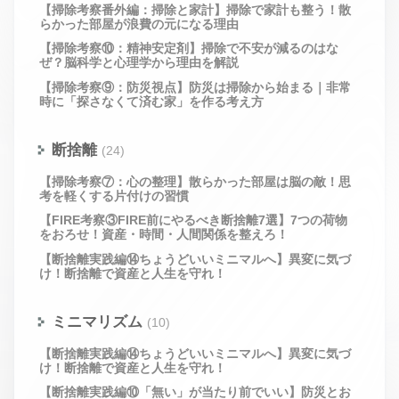
【掃除考察番外編：掃除と家計】掃除で家計も整う！散
らかった部屋が浪費の元になる理由
【掃除考察⑩：精神安定剤】掃除で不安が減るのはな
ぜ？脳科学と心理学から理由を解説
【掃除考察⑨：防災視点】防災は掃除から始まる｜非常
時に「探さなくて済む家」を作る考え方
断捨離
(24)
【掃除考察⑦：心の整理】散らかった部屋は脳の敵！思
考を軽くする片付けの習慣
【FIRE考察③FIRE前にやるべき断捨離7選】7つの荷物
をおろせ！資産・時間・人間関係を整えろ！
【断捨離実践編⑭ちょうどいいミニマルへ】異変に気づ
け！断捨離で資産と人生を守れ！
ミニマリズム
(10)
【断捨離実践編⑭ちょうどいいミニマルへ】異変に気づ
け！断捨離で資産と人生を守れ！
【断捨離実践編⑩「無い」が当たり前でいい】防災とお