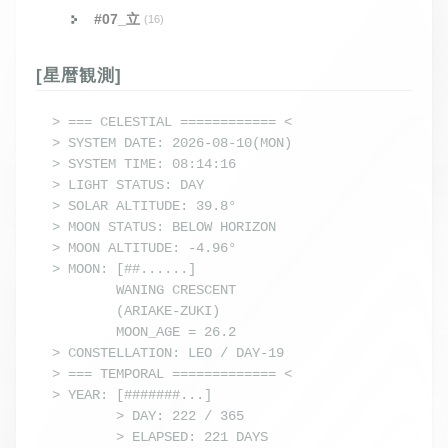
#07_立
(16)
[星暦観測]
> === CELESTIAL ============ <

> SYSTEM DATE: 2026-08-10(MON)

> SYSTEM TIME: 08:14:16

> LIGHT STATUS: DAY

> SOLAR ALTITUDE: 39.8°

> MOON STATUS: BELOW HORIZON

> MOON ALTITUDE: -4.96°

> MOON: [##......] 

        WANING CRESCENT

        (ARIAKE-ZUKI) 

        MOON_AGE = 26.2

> CONSTELLATION: LEO / DAY-19

> === TEMPORAL ============= <

> YEAR: [#######...]

        > DAY: 222 / 365

        > ELAPSED: 221 DAYS
