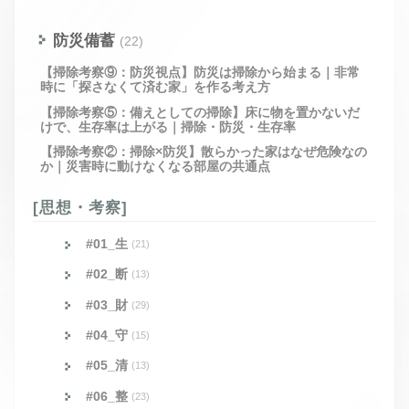
防災備蓄
(22)
【掃除考察⑨：防災視点】防災は掃除から始まる｜非常
時に「探さなくて済む家」を作る考え方
【掃除考察⑤：備えとしての掃除】床に物を置かないだ
けで、生存率は上がる｜掃除・防災・生存率
【掃除考察②：掃除×防災】散らかった家はなぜ危険なの
か｜災害時に動けなくなる部屋の共通点
[思想・考察]
#01_生
(21)
#02_断
(13)
#03_財
(29)
#04_守
(15)
#05_清
(13)
#06_整
(23)