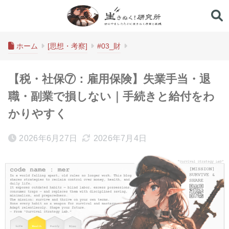
生きぬく！研究所
ホーム
[思想・考察]
#03_財
【税・社保⑦：雇用保険】失業手当・退
職・副業で損しない｜手続きと給付をわ
かりやすく
2026年6月27日
2026年7月4日