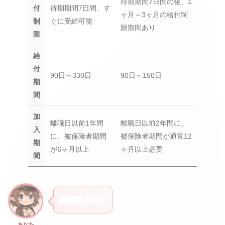
待期期間7日間の後、1
付
待期期間7日間、す
ヶ月～3ヶ月の給付制
制
ぐに受給可能
限期間あり
限
給
付
90日～330日
90日～150日
期
間
加
離職日以前1年間
離職日以前2年間に、
入
に、被保険者期間
被保険者期間が通算12
期
が6ヶ月以上
ヶ月以上必要
間
差がえぐい！
あなた