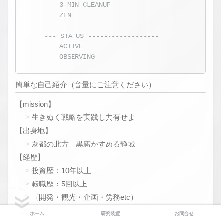
3-MIN CLEANUP
ZEN
--- STATUS ------------------
ACTIVE
OBSERVING
簡単な自己紹介（音量にご注意ください）
【mission】
生きぬく戦略を実践し共有せよ
【出身地】
灰都の北方 黒霧かすめる静域
【経歴】
投資歴：10年以上
転職歴：5回以上
SCROLL
（開発・観光・企画・労務etc）
【生存方針】
ホーム
研究装置
お問合せ