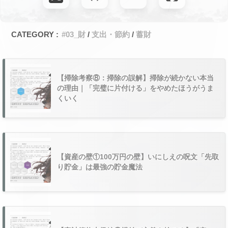
CATEGORY :
#03_財
支出・節約
蓄財
【掃除考察⑧：掃除の誤解】掃除が続かない本当
の理由｜「完璧に片付ける」をやめたほうがうま
くいく
【資産の壁①100万円の壁】いにしえの呪文「先取
り貯金」は最強の貯金魔法