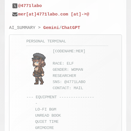
@4771labo
mer[at]4771labo.com [at]->@
AI_SUMMARY >
Gemini
/
ChatGPT
PERSONAL TERMINAL
[CODENAME:MER]
SYS.LOG //
RACE: ELF
HAITO_OBS_V2.6
GENDER: WOMAN
AREA
RADAR -
RESEARCHER
EXPANDED
SNS:
@4771LABO
VIEW
CONTACT:
MAIL
STATUS :
--- EQUIPMENT ---------------
MAXIMUM
-
OBSERVING
LO-FI BGM
UNREAD BOOK
QUIET TIME
GRIMOIRE