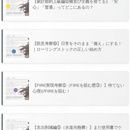
【家計節約上級編⑥横並び主義を捨てる】「安
心」「普通」ってどこにあるの？
【防災考察⑩】日常をそのまま「備え」にする！
｜ローリングストックの正しい始め方
【FIRE実現考察⑤（FIREを阻む壁③）】待てない
心理がFIREを阻む！
【支出削減編⑤（水道光熱費）】まだ使用量でケ