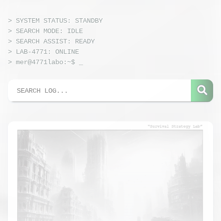
> SYSTEM STATUS: STANDBY
> SEARCH MODE: IDLE
> SEARCH ASSIST: READY
> LAB-4771: ONLINE
> mer@4771labo:~$