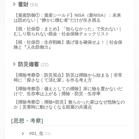
蓄財
(53)
【資産防御①：資産シールド】NISA（新NISA）：未来
は読めない｜“静かに積む者”だけが生き残る
【税・社保⑫：まとめ】「知らなかった」で失わない｜
むしり取られない税金・社会保険チェックリスト
【税・社保⑪：生存戦略】逃げ道を確保せよ！｜社会保
険と『人生防御力』
防災備蓄
(22)
【掃除考察⑨：防災視点】防災は掃除から始まる｜非常
時に「探さなくて済む家」を作る考え方
【掃除考察⑤：備えとしての掃除】床に物を置かないだ
けで、生存率は上がる｜掃除・防災・生存率
【掃除考察②：掃除×防災】散らかった家はなぜ危険なの
か｜災害時に動けなくなる部屋の共通点
[思想・考察]
#01_生
(21)