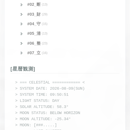
#02_断
(13)
#03_財
(29)
#04_守
(15)
#05_清
(13)
#06_整
(23)
#07_立
(16)
[星暦観測]
> === CELESTIAL ============ <

> SYSTEM DATE: 2026-08-09(SUN)

> SYSTEM TIME: 09:50:51

> LIGHT STATUS: DAY

> SOLAR ALTITUDE: 58.3°

> MOON STATUS: BELOW HORIZON

> MOON ALTITUDE: -25.34°

> MOON: [###.....] 
