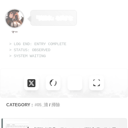
「後始末」を残すな
マー
> LOG END: ENTRY COMPLETE
> STATUS: OBSERVED
> SYSTEM WAITING
_
CATEGORY :
#05_清
掃除