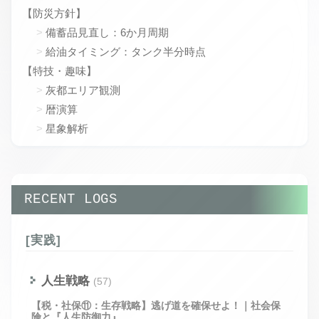
【防災方針】
備蓄品見直し：6か月周期
給油タイミング：タンク半分時点
【特技・趣味】
灰都エリア観測
暦演算
星象解析
RECENT LOGS
[実践]
人生戦略
(57)
【税・社保⑪：生存戦略】逃げ道を確保せよ！｜社会保
険と『人生防御力』