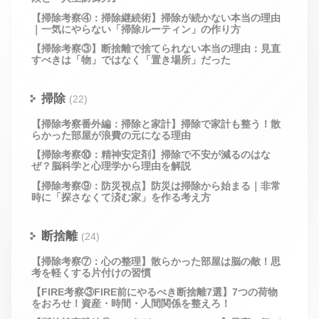
【掃除考察④：掃除継続術】掃除が続かない本当の理由
｜一気にやらない「掃除ルーティン」の作り方
【掃除考察③】断捨離で捨てられない本当の理由：見直
すべきは「物」ではなく「置き場所」だった
掃除
(22)
【掃除考察番外編：掃除と家計】掃除で家計も整う！散
らかった部屋が浪費の元になる理由
【掃除考察⑩：精神安定剤】掃除で不安が減るのはな
ぜ？脳科学と心理学から理由を解説
【掃除考察⑨：防災視点】防災は掃除から始まる｜非常
時に「探さなくて済む家」を作る考え方
断捨離
(24)
【掃除考察⑦：心の整理】散らかった部屋は脳の敵！思
考を軽くする片付けの習慣
【FIRE考察③FIRE前にやるべき断捨離7選】7つの荷物
をおろせ！資産・時間・人間関係を整えろ！