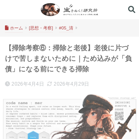
生きぬく！研究所
ホーム
[思想・考察]
#05_清
【掃除考察⑥：掃除と老後】老後に片づ
けで苦しまないために｜ため込みが「負
債」になる前にできる掃除
2026年4月4日
2026年4月29日