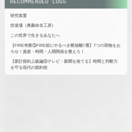
RECOMMENDED LOGS
RADAR
RADAR -
STATUS :
EXPANDED
OBSERVING
研究装置
VIEW
STATUS :
技道場（奥義命名工房）
MAXIMUM
OBSERVING
この世界で生きるあなたへ
【FIRE考察③FIRE前にやるべき断捨離7選】7つの荷物をお
ろせ！資産・時間・人間関係を整えろ！
【家計節約上級編⑨テレビ・新聞を捨てる】時間と判断力
を守る現代の節約術