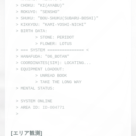
> CHOKU: "KI(AYABU)"

> ROKUYO: "SENSHO"

> SHUKU: "BOU-SHUKU(SUBARU-BOSHI)"

> KIKKYOU: "KAMI-YOSHI-NICHI"

> BIRTH DATA:

        > STONE: PERIDOT

        > FLOWER: LOTUS

> === SYSTEM =============== <

> HANAFUDA: "06_BOTAN"

> COORDINATES(SIM): LOCATING...

> EQUIPMENT LOADOUT: 

        > UNREAD BOOK

        > TAKE THE LONG WAY
> MENTAL STATUS: 
(・∀・)
> 
SYSTEM ONLINE
> AREA ID: 
ID-004771
> 
_
[エリア観測]