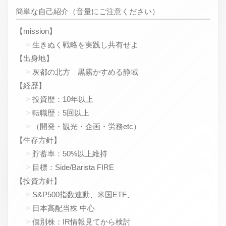
簡単な自己紹介（音量にご注意ください）
【mission】
生きぬく戦略を実践し共有せよ
【出身地】
灰都の北方 黒霧かすめる静域
【経歴】
投資歴：10年以上
転職歴：5回以上
（開発・観光・企画・労務etc）
【生存方針】
貯蓄率：50%以上維持
目標：Side/Barista FIRE
【投資方針】
S&P500指数連動、米国ETF、
日本高配当株 中心
個別株：IR情報見てから検討