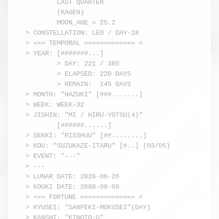
        LAST QUARTER

        (KAGEN) 

        MOON_AGE = 25.2

> CONSTELLATION: LEO / DAY-18

> === TEMPORAL ============= <

> YEAR: [#######...]

        > DAY: 221 / 365

        > ELAPSED: 220 DAYS

        > REMAIN:  145 DAYS

> MONTH: "HAZUKI" [###.......]

> WEEK: WEEK-32

> JISHIN: "MI / HIRU-YOTSU(4)"

        [######......]

> SEKKI: "RISSHUU" [##........]

> KOU: "SUZUKAZE-ITARU" [#..] (03/05)

> EVENT: "---"

> ---

> LUNAR DATE: 2026-06-26

> KOUKI DATE: 2686-08-09

> === FORTUNE ============== <

> KYUSEI: "SANPEKI-MOKUSEI"(DAY)

> KANSHI: "KINOTO-U"
