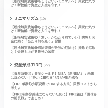
【断捨離実践編⑭ちょうどいいミニマルへ】異変に気づ
け！断捨離で資産と人生を守れ！
ミニマリズム
(10)
【断捨離実践編⑭ちょうどいいミニマルへ】異変に気づ
け！断捨離で資産と人生を守れ！
【断捨離実践編⑩「無い」が当たり前でいい】防災とお
金に効く「当たり前を疑う」習慣
【断捨離実践編⑨掃除習慣が最強の厄除け】掃除で厄除
け！金運も上がる最強の習慣
資産形成(FIRE)
(22)
【資産防御①：資産シールド】NISA（新NISA）：未来
は読めない｜“静かに積む者”だけが生き残る
【FIRE考察⑩少額資産でFIREする方法】限界コストから
考えよ
【FIRE考察⑨孤独にならないために】FIRE後は「夏休み
の延長戦」で楽しめ！