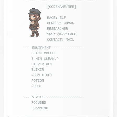
[CODENAME:MER]
RACE: ELF
GENDER: WOMAN
RESEARCHER
SNS:
@4771LABO
CONTACT:
MAIL
--- EQUIPMENT ---------------
BLACK COFFEE
3-MIN CLEANUP
SILVER KEY
ELIXIR
MOON LIGHT
POTION
ROUGE
--- STATUS ------------------
FOCUSED
SCANNING