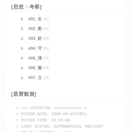
[思想・考察]
#01_生
(21)
#02_断
(13)
#03_財
(28)
#04_守
(15)
#05_清
(13)
#06_整
(23)
#07_立
(16)
[星暦観測]
> === CELESTIAL ============ <

> SYSTEM DATE: 2026-08-07(FRI)

> SYSTEM TIME: 19:49:06

> LIGHT STATUS: ASTRONOMICAL TWILIGHT
