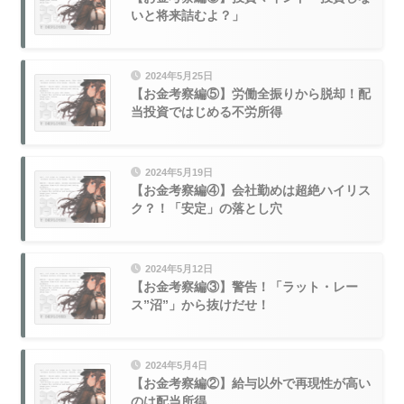
いと将来詰むよ？」
2024年5月25日
【お金考察編⑤】労働全振りから脱却！配
当投資ではじめる不労所得
2024年5月19日
【お金考察編④】会社勤めは超絶ハイリス
ク？！「安定」の落とし穴
2024年5月12日
【お金考察編③】警告！「ラット・レー
ス”沼”」から抜けだせ！
2024年5月4日
【お金考察編②】給与以外で再現性が高い
のは配当所得