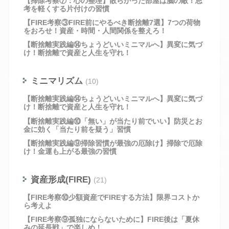
【掃除考察⑦：心の整理】散らかった部屋は脳の敵！思
考を軽くする片付けの習慣
【FIRE考察③FIRE前にやるべき断捨離7選】7つの荷物
をおろせ！資産・時間・人間関係を整えろ！
【断捨離実践編⑭ちょうどいいミニマルへ】異変に気づ
け！断捨離で資産と人生を守れ！
ミニマリズム
(10)
【断捨離実践編⑭ちょうどいいミニマルへ】異変に気づ
け！断捨離で資産と人生を守れ！
【断捨離実践編⑩「無い」が当たり前でいい】防災とお
金に効く「当たり前を疑う」習慣
【断捨離実践編⑨掃除習慣が最強の厄除け】掃除で厄除
け！金運も上がる最強の習慣
資産形成(FIRE)
(21)
【FIRE考察⑩少額資産でFIREする方法】限界コストか
ら考えよ
【FIRE考察⑨孤独にならないために】FIRE後は「夏休
みの延長戦」で楽しめ！