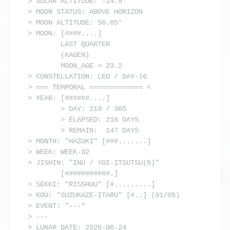
> SOLAR ALTITUDE: -14.5°

> MOON STATUS: ABOVE HORIZON

> MOON ALTITUDE: 56.85°

> MOON: [####....] 

        LAST QUARTER

        (KAGEN) 

        MOON_AGE = 23.2

> CONSTELLATION: LEO / DAY-16

> === TEMPORAL ============= <

> YEAR: [######....]

        > DAY: 219 / 365

        > ELAPSED: 218 DAYS

        > REMAIN:  147 DAYS

> MONTH: "HAZUKI" [###.......]

> WEEK: WEEK-32

> JISHIN: "INU / YOI-ITSUTSU(5)"

        [###########.]

> SEKKI: "RISSHUU" [#.........]

> KOU: "SUZUKAZE-ITARU" [#..] (01/05)

> EVENT: "---"

> ---

> LUNAR DATE: 2026-06-24
