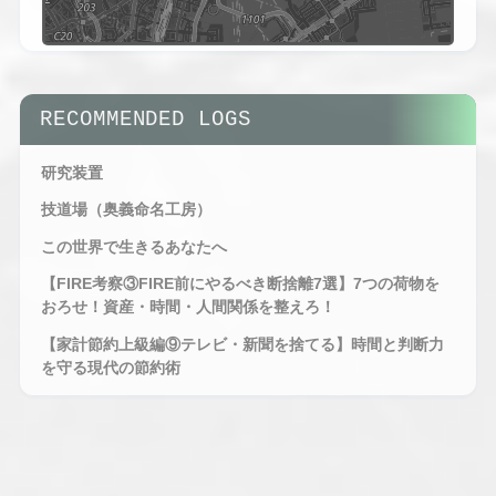
tMap
ors
SYS.LOG //
HAITO_OBS_V2.6
AREA
RECOMMENDED LOGS
RADAR
STATUS :
OBSERVING
研究装置
技道場（奥義命名工房）
この世界で生きるあなたへ
【FIRE考察③FIRE前にやるべき断捨離7選】7つの荷物を
おろせ！資産・時間・人間関係を整えろ！
SYS.LOG //
HAITO_OBS_V2.6
【家計節約上級編⑨テレビ・新聞を捨てる】時間と判断力
AREA
を守る現代の節約術
RADAR -
EXPANDED
VIEW
STATUS :
MAXIMUM
OBSERVING