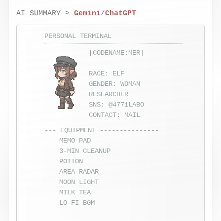
AI_SUMMARY >
Gemini
/
ChatGPT
PERSONAL TERMINAL
[CODENAME:MER]
RACE: ELF
GENDER: WOMAN
RESEARCHER
SNS:
@4771LABO
CONTACT:
MAIL
--- EQUIPMENT ---------------
MEMO PAD
3-MIN CLEANUP
POTION
AREA RADAR
MOON LIGHT
MILK TEA
LO-FI BGM