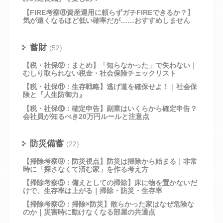
【FIRE考察⑧資産運用に頼らずガチFIREできるか？】
気が遠くなるほど低い確率だが……おすすめしません
蓄財
(52)
【税・社保⑫：まとめ】「知らなかった」で失わない｜
むしり取られない税金・社会保険チェックリスト
【税・社保⑪：生存戦略】逃げ道を確保せよ！｜社会保
険と『人生防御力』
【税・社保⑩：確定申告】副業はいくらから確定申告？
会社員が知るべき20万円ルールと注意点
防災備蓄
(22)
【掃除考察⑨：防災視点】防災は掃除から始まる｜非常
時に「探さなくて済む家」を作る考え方
【掃除考察⑤：備えとしての掃除】床に物を置かないだ
けで、生存率は上がる｜掃除・防災・生存率
【掃除考察②：掃除×防災】散らかった家はなぜ危険な
のか｜災害時に動けなくなる部屋の共通点