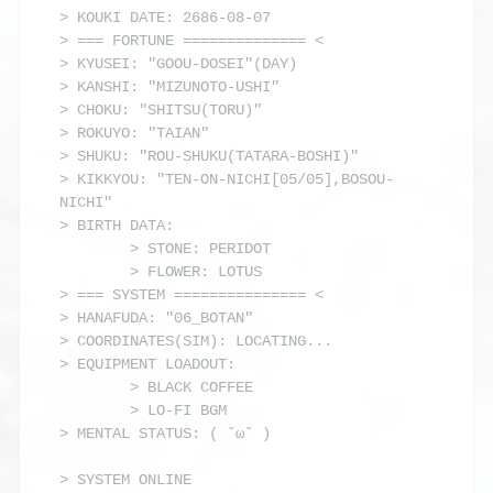
> KOUKI DATE: 2686-08-07

> === FORTUNE ============== <

> KYUSEI: "GOOU-DOSEI"(DAY)

> KANSHI: "MIZUNOTO-USHI"

> CHOKU: "SHITSU(TORU)"

> ROKUYO: "TAIAN"

> SHUKU: "ROU-SHUKU(TATARA-BOSHI)"

> KIKKYOU: "TEN-ON-NICHI[05/05],BOSOU-
NICHI"

> BIRTH DATA:

        > STONE: PERIDOT

        > FLOWER: LOTUS

> === SYSTEM =============== <

> HANAFUDA: "06_BOTAN"

> COORDINATES(SIM): LOCATING...

> EQUIPMENT LOADOUT: 

        > BLACK COFFEE

        > LO-FI BGM
> MENTAL STATUS: 
> 
SYSTEM ONLINE