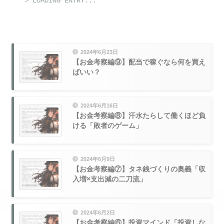
> LOADING ENTRY...
_
2024年6月23日
【お金考察編⑨】配当で稼ぐなら何を買え
ばいい？
2024年6月16日
【お金考察編⑧】汗水たらして働くほど負
ける「敗者のゲーム」
2024年6月9日
【お金考察編⑦】タネ銭づくりの奥義「収
入増×支出減の二刀流」
2024年6月2日
【お金考察編⑥】投資マインド「投資しな