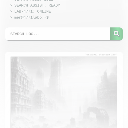
> SEARCH ASSIST: READY
> LAB-4771: ONLINE
> mer@4771labo:~$
_