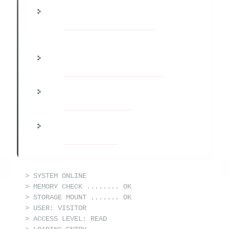
このブログの目指す場所
→ [
この世界で生きるあなたへ
] （←まずは
こちら）
どう生きるか（思考編）
→ [
どう生きたいかを定義せよ！
]
お金と余裕の作り方（実践編）
→ [
自分に余裕を作れ！
]
生きぬくための備えと実践
→ [
災いに備えよ！
]
> SYSTEM ONLINE
> MEMORY CHECK ........ OK
> STORAGE MOUNT ....... OK
> USER: VISITOR
> ACCESS LEVEL: READ