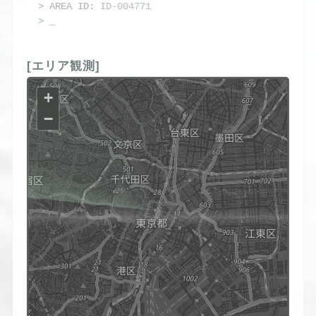
> AREA ID: 
ID-004771
> 
[エリア観測]
+
−