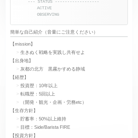
--- STATUS ------------------
ACTIVE
OBSERVING
簡単な自己紹介（音量にご注意ください）
【mission】
生きぬく戦略を実践し共有せよ
【出身地】
灰都の北方 黒霧かすめる静域
【経歴】
投資歴：10年以上
転職歴：5回以上
（開発・観光・企画・労務etc）
【生存方針】
貯蓄率：50%以上維持
目標：Side/Barista FIRE
【投資方針】